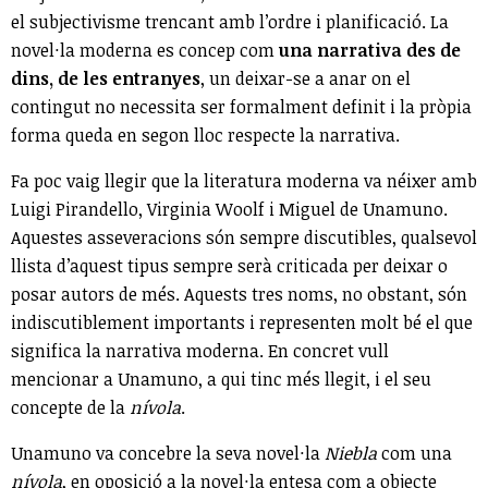
el subjectivisme trencant amb l’ordre i planificació. La
novel·la moderna es concep com
una narrativa des de
dins, de les entranyes
, un deixar-se a anar on el
contingut no necessita ser formalment definit i la pròpia
forma queda en segon lloc respecte la narrativa.
Fa poc vaig llegir que la literatura moderna va néixer amb
Luigi Pirandello, Virginia Woolf i Miguel de Unamuno.
Aquestes asseveracions són sempre discutibles, qualsevol
llista d’aquest tipus sempre serà criticada per deixar o
posar autors de més. Aquests tres noms, no obstant, són
indiscutiblement importants i representen molt bé el que
significa la narrativa moderna. En concret vull
mencionar a Unamuno, a qui tinc més llegit, i el seu
concepte de la
nívola
.
Unamuno va concebre la seva novel·la
Niebla
com una
nívola
, en oposició a la novel·la entesa com a objecte