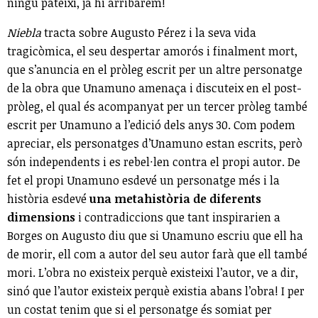
ningú pateixi, ja hi arribarem!
Niebla
tracta sobre Augusto Pérez i la seva vida
tragicòmica, el seu despertar amorós i finalment mort,
que s’anuncia en el pròleg escrit per un altre personatge
de la obra que Unamuno amenaça i discuteix en el post-
pròleg, el qual és acompanyat per un tercer pròleg també
escrit per Unamuno a l’edició dels anys 30. Com podem
apreciar, els personatges d’Unamuno estan escrits, però
són independents i es rebel·len contra el propi autor. De
fet el propi Unamuno esdevé un personatge més i la
història esdevé
una metahistòria de diferents
dimensions
i contradiccions que tant inspirarien a
Borges on Augusto diu que si Unamuno escriu que ell ha
de morir, ell com a autor del seu autor farà que ell també
mori. L’obra no existeix perquè existeixi l’autor, ve a dir,
sinó que l’autor existeix perquè existia abans l’obra! I per
un costat tenim que si el personatge és somiat per