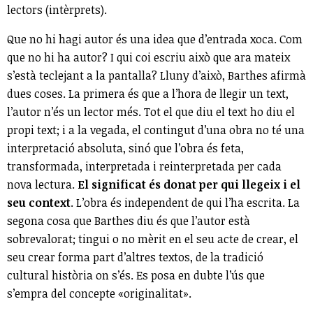
lectors (intèrprets).
Que no hi hagi autor és una idea que d’entrada xoca. Com
que no hi ha autor? I qui coi escriu això que ara mateix
s’està teclejant a la pantalla? Lluny d’això, Barthes afirmà
dues coses. La primera és que a l’hora de llegir un text,
l’autor n’és un lector més. Tot el que diu el text ho diu el
propi text; i a la vegada, el contingut d’una obra no té una
interpretació absoluta, sinó que l’obra és feta,
transformada, interpretada i reinterpretada per cada
nova lectura.
El significat és donat per qui llegeix i el
seu context
. L’obra és independent de qui l’ha escrita. La
segona cosa que Barthes diu és que l’autor està
sobrevalorat; tingui o no mèrit en el seu acte de crear, el
seu crear forma part d’altres textos, de la tradició
cultural història on s’és. Es posa en dubte l’ús que
s’empra del concepte «originalitat».