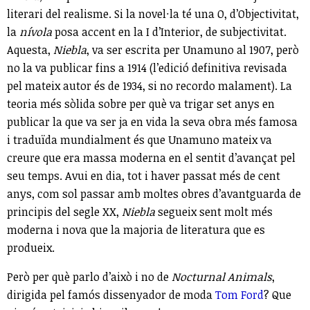
literari del realisme. Si la novel·la té una O, d’Objectivitat,
la
nívola
posa accent en la I d’Interior, de subjectivitat.
Aquesta,
Niebla
, va ser escrita per Unamuno al 1907, però
no la va publicar fins a 1914 (l’edició definitiva revisada
pel mateix autor és de 1934, si no recordo malament). La
teoria més sòlida sobre per què va trigar set anys en
publicar la que va ser ja en vida la seva obra més famosa
i traduïda mundialment és que Unamuno mateix va
creure que era massa moderna en el sentit d’avançat pel
seu temps. Avui en dia, tot i haver passat més de cent
anys, com sol passar amb moltes obres d’avantguarda de
principis del segle XX,
Niebla
segueix sent molt més
moderna i nova que la majoria de literatura que es
produeix.
Però per què parlo d’això i no de
Nocturnal Animals
,
dirigida pel famós dissenyador de moda
Tom Ford
? Que