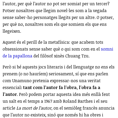
l’autor, per què l’autor no pot ser somiat per un tercer?
Potser nosaltres que llegim novel·les som a la vegada
sense saber-ho personatges llegits per un altre. O potser,
per què no, nosaltres som els que somiem els que ens
llegeixen.
Aquest és el perill de la metafísica: que acabem tots
obsessionats sense saber què o qui som com en el
somni
de la papallona
del filòsof xinès Chuang Tzu.
Però si bé aquests jocs literaris i del llenguatge no ens els
prenem (o no hauríem) seriosament, sí que ens parlen
com Unamuno pretenia expressar-nos una veritat
essencial
: tant com l’autor fa l’obra, l’obra fa a
l’autor
. Però podem portar aquesta idea més enllà fent
un salt en el temps a 1967 amb Roland Barthes i el seu
article
La mort de l’autor
, on el semiòleg francès anuncia
que l’autor no existeix, sinó que només hi ha obres i