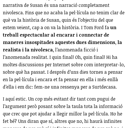
narrativa de Susan és una narració completament
nivolesca. Fins que no acaba la pel·lícula no tenim clar de
què va la història de Susan, quin és l’objectiu del que
estem veient, cap a on va la història. I Tom Ford fa
un
treball espectacular al encarar i connectar de
maneres insospitades aquestes dues dimensions, la
realista i la nivolesca,
l’anomenada ficció i
l’anomenada realitat. I quin final! Oh, quin final! Hi ha
moltes discussions per Internet sobre com interpretar-lo,
sobre què ha passat. I després d’uns dies tornes a pensar
en la pel·lícula i encara et fa pensar en ella i més enllà
d’ella i em dic: fem-ne una ressenya per a Surtdecasa.
I aquí estic. Un cop més evitant dir tant com pugui de
l’argument però posant sobre la taula tota la informació
que crec que pot ajudar a llegir millor la pel·lícula. Ho he
fet bé? Uns diran que sí, altres que no, hi haurà infinites