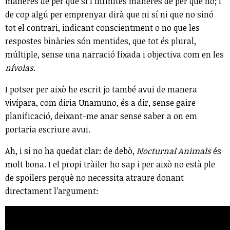
maneres de per què sí i infinites maneres de per què no; i
de cop algú per emprenyar dirà que ni sí ni que no sinó
tot el contrari, indicant conscientment o no que les
respostes binàries són mentides, que tot és plural,
múltiple, sense una narració fixada i objectiva com en les
nívolas
.
I potser per això he escrit jo també avui de manera
vivípara, com diria Unamuno, és a dir, sense gaire
planificació, deixant-me anar sense saber a on em
portaria escriure avui.
Ah, i si no ha quedat clar: de debò,
Nocturnal Animals
és
molt bona. I el propi tràiler ho sap i per això no està ple
de spoilers perquè no necessita atraure donant
directament l’argument: