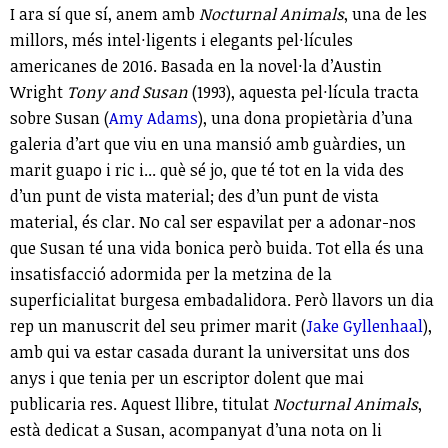
I ara sí que sí, anem amb
Nocturnal Animals
, una de les
millors, més intel·ligents i elegants pel·lícules
americanes de 2016. Basada en la novel·la d’Austin
Wright
Tony and Susan
(1993), aquesta pel·lícula tracta
sobre Susan (
Amy Adams
), una dona propietària d’una
galeria d’art que viu en una mansió amb guàrdies, un
marit guapo i ric i... què sé jo, que té tot en la vida des
d’un punt de vista material; des d’un punt de vista
material, és clar. No cal ser espavilat per a adonar-nos
que Susan té una vida bonica però buida. Tot ella és una
insatisfacció adormida per la metzina de la
superficialitat burgesa embadalidora. Però llavors un dia
rep un manuscrit del seu primer marit (
Jake Gyllenhaal
),
amb qui va estar casada durant la universitat uns dos
anys i que tenia per un escriptor dolent que mai
publicaria res. Aquest llibre, titulat
Nocturnal Animals
,
està dedicat a Susan, acompanyat d’una nota on li