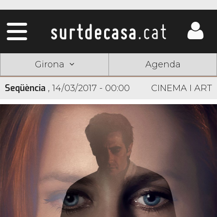
Girona
Agenda
Seqüència
,
14/03/2017 - 00:00
CINEMA I ART