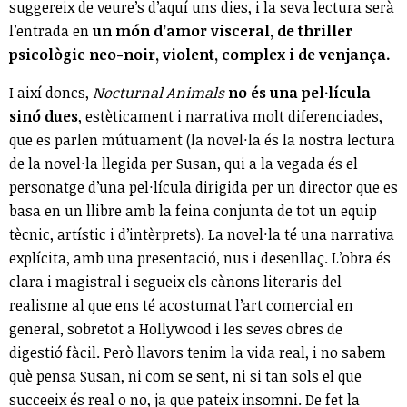
suggereix de veure’s d’aquí uns dies, i la seva lectura serà
l’entrada en
un món d’amor visceral, de thriller
psicològic neo-noir, violent, complex i de venjança.
I així doncs,
Nocturnal Animals
no és una pel·lícula
sinó dues
, estèticament i narrativa molt diferenciades,
que es parlen mútuament (la novel·la és la nostra lectura
de la novel·la llegida per Susan, qui a la vegada és el
personatge d’una pel·lícula dirigida per un director que es
basa en un llibre amb la feina conjunta de tot un equip
tècnic, artístic i d’intèrprets). La novel·la té una narrativa
explícita, amb una presentació, nus i desenllaç. L’obra és
clara i magistral i segueix els cànons literaris del
realisme al que ens té acostumat l’art comercial en
general, sobretot a Hollywood i les seves obres de
digestió fàcil. Però llavors tenim la vida real, i no sabem
què pensa Susan, ni com se sent, ni si tan sols el que
succeeix és real o no, ja que pateix insomni. De fet la