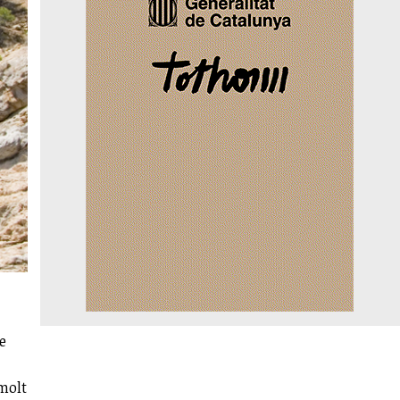
e
 molt