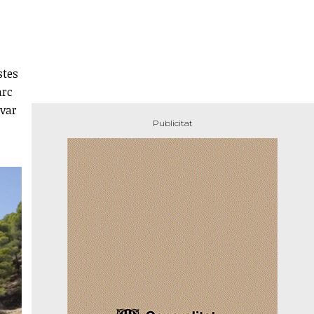
stes
arc
rvar