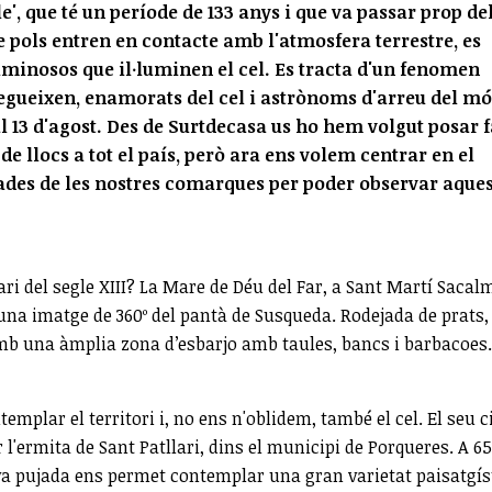
e', que té un període de 133 anys i que va passar prop del
e pols entren en contacte amb l'atmosfera terrestre, es
luminosos que il·luminen el cel. Es tracta d'un fenomen
segueixen, enamorats del cel i astrònoms d'arreu del mó
l 13 d'agost.
Des de Surtdecasa us ho hem volgut posar f
e llocs a tot el país, però ara ens volem centrar en el
uades de les nostres comarques per poder observar aques
 del segle XIII? La Mare de Déu del Far, a Sant Martí Sacal
 una imatge de 360º del pantà de Susqueda. Rodejada de prats,
amb una àmplia zona d’esbarjo amb taules, bancs i barbacoes.
emplar el territori i, no ens n'oblidem, també el cel. El seu 
r l'ermita de Sant Patllari, dins el municipi de Porqueres. A 6
 seva pujada ens permet contemplar una gran varietat paisatgís