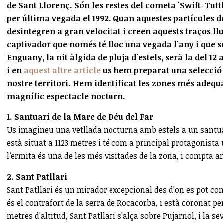
de Sant Llorenç. Són les restes del cometa 'Swift-Tuttl
per última vegada el 1992. Quan aquestes partícules d
desintegren a gran velocitat i creen aquests traços l
captivador que només té lloc una vegada l'any i que 
Enguany, la nit àlgida de pluja d'estels, serà la del 12 a
i en
aquest altre article
us hem preparat una selecció d
nostre territori. Hem identificat les zones més adeq
magnífic espectacle nocturn.
1. Santuari de la Mare de Déu del Far
Us imagineu una vetllada nocturna amb estels a un santuari
està situat a 1123 metres i té com a principal protagonista
l’ermita és una de les més visitades de la zona, i compta 
2. Sant Patllari
Sant Patllari és un mirador excepcional des d'on es pot cont
és el contrafort de la serra de Rocacorba, i està coronat pe
metres d'altitud, Sant Patllari s'alça sobre Pujarnol, i la