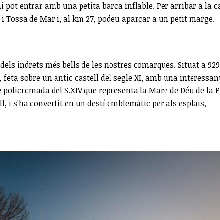
hi pot entrar amb una petita barca inflable. Per arribar a la c
s i Tossa de Mar i, al km 27, podeu aparcar a un petit marge.
 dels indrets més bells de les nostres comarques. Situat a 929
I, feta sobre un antic castell del segle XI, amb una interessan
e policromada del S.XIV que representa la Mare de Déu de la P
l, i s'ha convertit en un destí emblemàtic per als esplais,