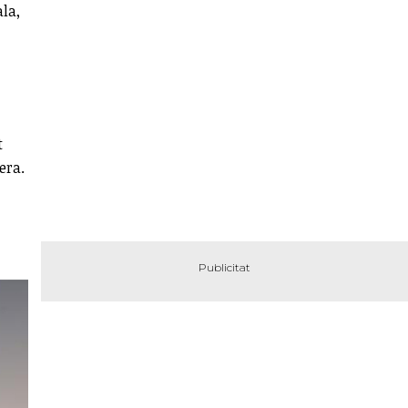
ala,
t
era.