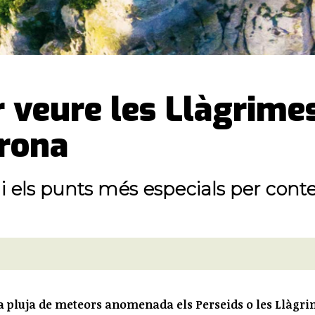
er veure les Llàgrime
irona
s i els punts més especials per con
 pluja de meteors anomenada els Perseids o les Llàgr