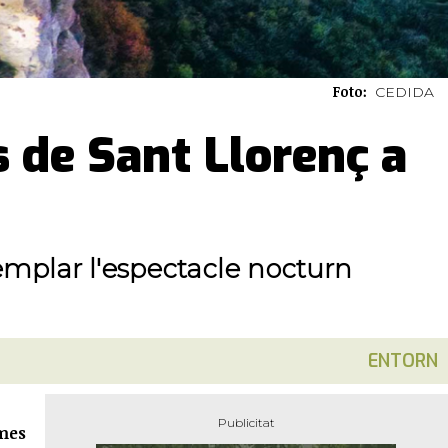
Foto:
CEDIDA
s de Sant Llorenç a
templar l'espectacle nocturn
ENTORN
imes