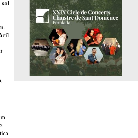
 sol
n.
àcil
t
m,
cim
52
tica