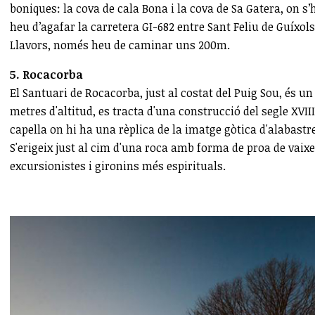
boniques: la cova de cala Bona i la cova de Sa Gatera, on s’
heu d’agafar la carretera GI-682 entre Sant Feliu de Guíxol
Llavors, només heu de caminar uns 200m.
5. Rocacorba
El Santuari de Rocacorba, just al costat del Puig Sou, és un
metres d'altitud, es tracta d'una construcció del segle XVII
capella on hi ha una rèplica de la imatge gòtica d'alabastr
S'erigeix just al cim d'una roca amb forma de proa de vaixel
excursionistes i gironins més espirituals.