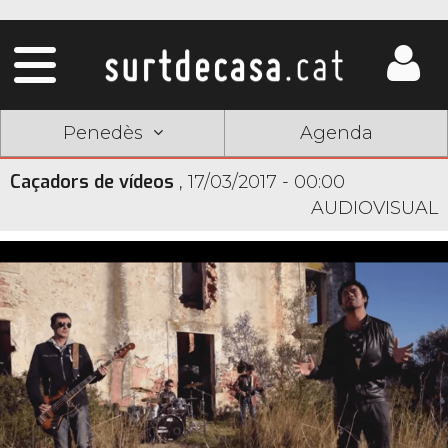
Penedès
Agenda
Caçadors de vídeos
,
17/03/2017 - 00:00
AUDIOVISUAL