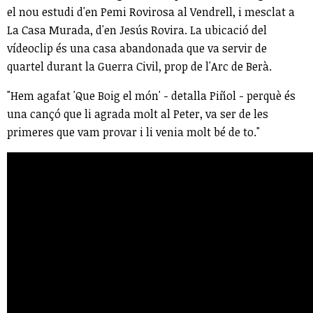
el nou estudi d'en Pemi Rovirosa al Vendrell, i mesclat a
La Casa Murada, d'en Jesús Rovira.
La ubicació del
vídeoclip és una casa abandonada que va servir de
quartel durant la Guerra Civil, prop de l'Arc de Berà.
"Hem agafat 'Que Boig el món' - detalla Piñol - perquè és
una cançó que li agrada molt al Peter, va ser de les
primeres que vam provar i li venia molt bé de to."