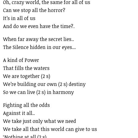
Oh, crazy world, the same for all of us
Can we stop all the horror?
It’s in all of us
And do we even have the time?.
When far away the secret lies..
The Silence hidden in our eyes...
A kind of Power
That fills the waters
We are together (2 s)
We’re building our own (2 s) destiny
So we can live (2 s) in harmony
Fighting all the odds
Against it all..
We take just only what we need
We take all that this world can give to us
‘Nothing at all,(2 s)