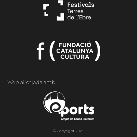
Web allotjada amb:
© Copyright 2026