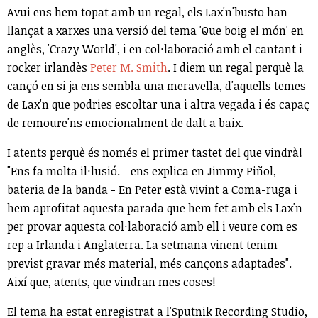
Avui ens hem topat amb un regal, els Lax'n'busto han
llançat a xarxes una versió del tema 'Que boig el món' en
anglès,
'Crazy World', i en col·laboració amb el cantant i
rocker irlandès
Peter M. Smith
. I diem un regal perquè la
cançó en si ja ens sembla una meravella, d'aquells temes
de Lax'n que podries escoltar una i altra vegada i és capaç
de remoure'ns emocionalment de dalt a baix.
I atents perquè és només el primer tastet del que vindrà!
"Ens fa molta il·lusió. - ens explica en Jimmy Piñol,
bateria de la banda - En Peter està vivint a Coma-ruga i
hem aprofitat aquesta parada que hem fet amb els Lax'n
per provar aquesta col·laboració amb ell i veure com es
rep a Irlanda i Anglaterra. La setmana vinent tenim
previst gravar més material, més cançons adaptades".
Així que, atents, que vindran mes coses!
El tema ha estat enregistrat a l'Sputnik Recording Studio,