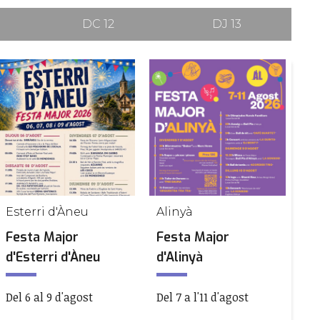
DC 12
DJ 13
Esterri d'Àneu
Alinyà
La
Festa Major
Festa Major
Re
d'Esterri d'Àneu
d'Alinyà
E
Del 6 al 9 d'agost
Del 7 a l'11 d'agost
De