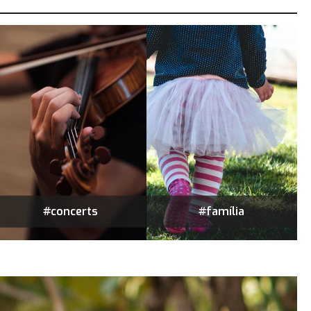
#concerts
#família