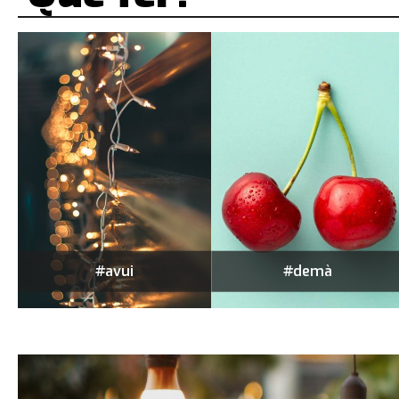
#avui
#demà