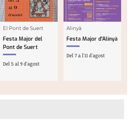
El Pont de Suert
Alinyà
Festa Major del
Festa Major d'Alinyà
F
Pont de Suert
Del 7 a l'11 d'agost
D
Del 5 al 9 d'agost