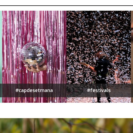
#capdesetmana
#festivals