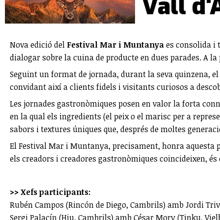
Vall d'
Nova edició del
Festival Mar i Muntanya
es consolida i 
dialogar sobre la cuina de producte en dues parades. A la p
Seguint un format de jornada, durant la seva quinzena, el
convidant així a clients fidels i visitants curiosos a desco
Les jornades gastronòmiques posen en valor la forta conne
en la qual els ingredients (el peix o el marisc per a repr
sabors i textures úniques que, després de moltes generacio
El Festival Mar i Muntanya, precisament, honra aquesta part
els creadors i creadores gastronòmiques coincideixen, és 
>> Xefs participants:
Rubén Campos (Rincón de Diego, Cambrils) amb Jordi Triv
Sergi Palacín (Hiu, Cambrils) amb César Mory (Tinku, Viel