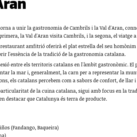
Aran
torna a unir la gastronomia de Cambrils i la Val d'Aran, con
rimera, la Val d'Aran visita Cambrils, i la segona, el viatge a
 restaurant amfitrió oferirà el plat estrella del seu homòni
brir l'essència de la tradició de la gastronomia catalana.
xió entre els territoris catalans en l'àmbit gastronòmic. El 
esentar la mar i, generalment, la carn per a representar la m
ns, els catalans percebem com a sabors de confort, de llar i 
icularitat de la cuina catalana, sigui amb focus en la tradic
en destacar que Catalunya és terra de producte.
iños (Fandango, Baqueira)
ha)