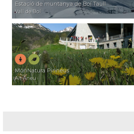
En
Natura
Estació de muntanya de Boí Taüll
família
Vall de Boí
En
Natura
MónNatura Pirineus
família
Alt Àneu