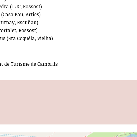
edra (TUC, Bossost)
 (Casa Pau, Arties)
 Turnay, Escuñau)
ortalet, Bossost)
s (Era Coquèla, Vielha)
at de Turisme de Cambrils