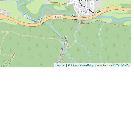
Leaflet
| ©
OpenStreetMap
contributors
CC-BY-SA
,