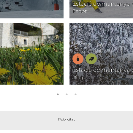
En
Natura
Estació de muntanya 
família
Espot
En
Natura
Estació de muntanya 
família
Rialp