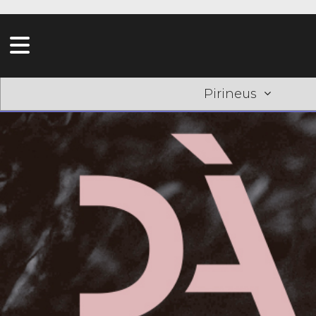
Pirineus
<