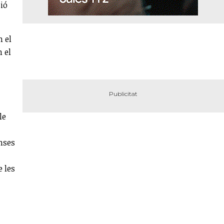
sió
n el
n el
le
anses
e les