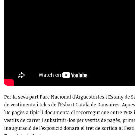
Per la seva part Parc Nacional d’Aigüestortes i Estany de 
de vestimenta i teles de l’Esbart Català de Dansaires. Aquest
'De pagès a típic'
i documenta el recorregut que entre 1908 i 
vestits de carrer i substituir-los per vestits de pagès, pr
inauguració de l’exposició donarà el tret de sortida al Fest