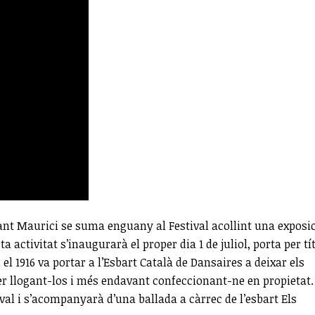
Sant Maurici se suma enguany al Festival acollint una exposi
a activitat s’inaugurarà el proper dia 1 de juliol, porta per tí
el 1916 va portar a l’Esbart Català de Dansaires a deixar els
imer llogant-los i més endavant confeccionant-ne en propietat.
ival i s’acompanyarà d’una ballada a càrrec de l’esbart Els