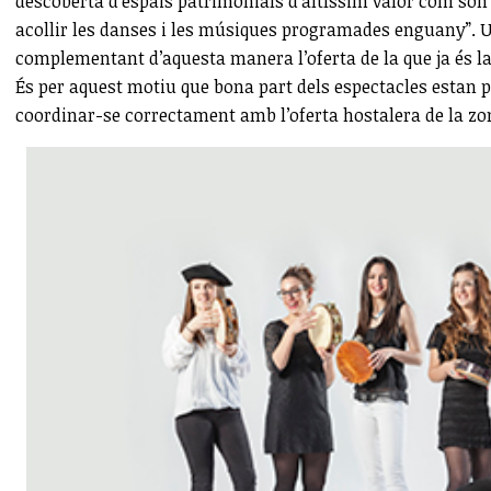
descoberta d’espais patrimonials d’altíssim valor com són 
acollir les danses i les músiques programades enguany”. Un
complementant d’aquesta manera l’oferta de la que ja és la
És per aquest motiu que bona part dels espectacles estan p
coordinar-se correctament amb l’oferta hostalera de la zo