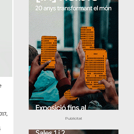
e
017,
é