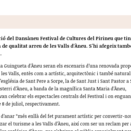
ció del Dansàneu Festival de Cultures del Pirineu que ti
ca de qualitat arreu de les Valls d’Àneu. S'hi afegeix tamb
.
 La Guingueta d’Àneu seran els escenaris d’una renovada pro
 les Valls, entès com a artístic, arquitectònic i també natural
sglésia de Sant Pere a Sorpe, la de Sant Just i Sant Pastor a 
 Esterri d’Àneu, a banda de la magnífica Santa Maria d’Àneu,
van celebrar els espectacles centrals del Festival i on enguan
 8 de juliol, respectivament.
 d’anar “més enllà del fet purament artístic per convertir-no
ar el turisme a les Valls d’Àneu, així com ser un reclam per 