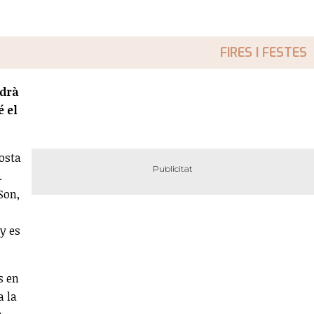
FIRES I FESTES
ndrà
é el
posta
.
Son,
y es
s en
a la