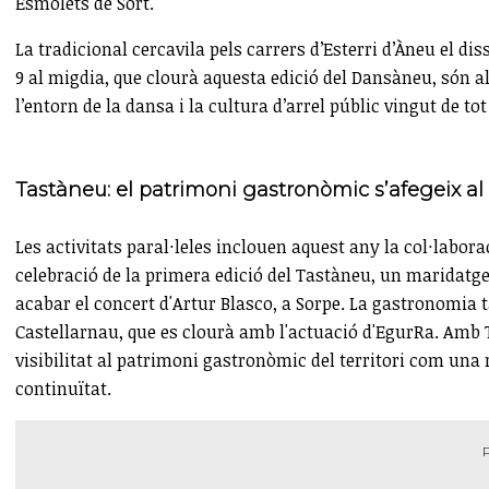
Esmolets de Sort.
La tradicional cercavila pels carrers d’Esterri d’Àneu el d
9 al migdia, que clourà aquesta edició del Dansàneu, són a
l’entorn de la dansa i la cultura d’arrel públic vingut de tot 
Tastàneu: el patrimoni gastronòmic s’afegeix al 
Les activitats paral·leles inclouen aquest any la col·labora
celebració de la primera edició del Tastàneu, un maridatge 
acabar el concert d'Artur Blasco, a Sorpe. La gastronomia 
Castellarnau, que es clourà amb l'actuació d'EgurRa. Amb T
visibilitat al patrimoni gastronòmic del territori com una r
continuïtat.