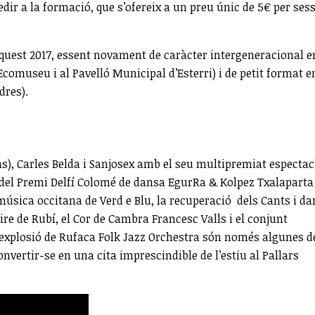
dir a la formació, que s’ofereix a un preu únic de 5€ per ses
’aquest 2017, essent novament de caràcter intergeneracional e
’Ecomuseu i al Pavelló Municipal d’Esterri) i de petit format e
dres).
ns), Carles Belda i Sanjosex amb el seu multipremiat espectac
s del Premi Delfí Colomé de dansa EgurRa & Kolpez Txalaparta
i música occitana de Verd e Blu, la recuperació dels Cants i d
ire de Rubí, el Cor de Cambra Francesc Valls i el conjunt
l’explosió de Rufaca Folk Jazz Orchestra són només algunes d
nvertir-se en una cita imprescindible de l’estiu al Pallars