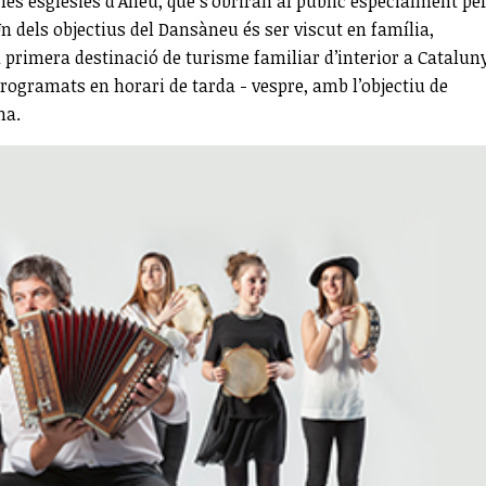
les esglésies d’Àneu, que s’obriran al públic especialment pe
 dels objectius del Dansàneu és ser viscut en família,
 primera destinació de turisme familiar d’interior a Catalun
rogramats en horari de tarda - vespre, amb l’objectiu de
na.