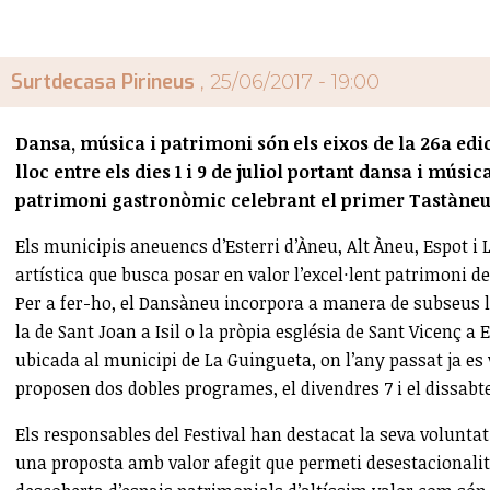
Surtdecasa Pirineus
, 25/06/2017 - 19:00
Dansa, música i patrimoni són els eixos de la 26a edi
lloc entre els dies 1 i 9 de juliol portant dansa i músi
patrimoni gastronòmic celebrant el primer Tastàneu
Els municipis aneuencs d’Esterri d’Àneu, Alt Àneu, Espot i
artística que busca posar en valor l’excel·lent patrimoni de
Per a fer-ho, el Dansàneu incorpora a manera de subseus l’e
la de Sant Joan a Isil o la pròpia església de Sant Vicenç a
ubicada al municipi de La Guingueta, on l’any passat ja es 
proposen dos dobles programes, el divendres 7 i el dissabte
Els responsables del Festival han destacat la seva voluntat
una proposta amb valor afegit que permeti desestacionalitz