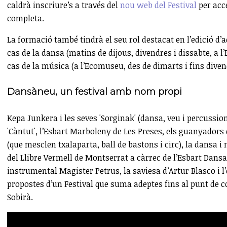
caldrà inscriure’s a través del
nou web del Festival
per acce
completa.
La formació també tindrà el seu rol destacat en l’edició d
cas de la dansa (matins de dijous, divendres i dissabte, a l
cas de la música (a l’Ecomuseu, des de dimarts i fins diven
Dansàneu, un festival amb nom propi
Kepa Junkera i les seves 'Sorginak' (dansa, veu i percussio
'Càntut', l’Esbart Marboleny de Les Preses, els guanyador
(que mesclen txalaparta, ball de bastons i circ), la dansa 
del Llibre Vermell de Montserrat a càrrec de l’Esbart Dansa
instrumental Magister Petrus, la saviesa d’Artur Blasco i 
propostes d’un Festival que suma adeptes fins al punt de co
Sobirà.