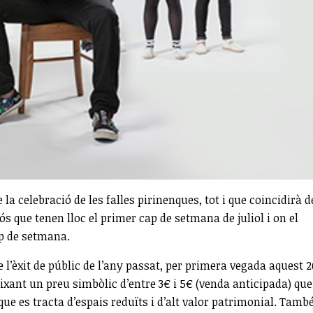
 celebració de les falles pirinenques, tot i que coincidirà d
s que tenen lloc el primer cap de setmana de juliol i on el
cap de setmana.
e l’èxit de públic de l’any passat, per primera vegada aquest 2
xant un preu simbòlic d’entre 3€ i 5€ (venda anticipada) que
que es tracta d’espais reduïts i d’alt valor patrimonial. Tamb