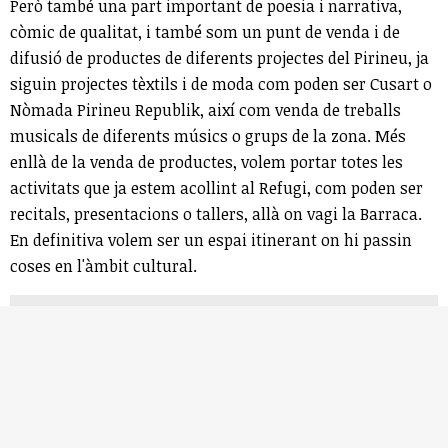
Però també una part important de poesia i narrativa,
còmic de qualitat, i també som un punt de venda i de
difusió de productes de diferents projectes del Pirineu, ja
siguin projectes tèxtils i de moda com poden ser Cusart o
Nòmada Pirineu Republik, així com venda de treballs
musicals de diferents músics o grups de la zona. Més
enllà de la venda de productes, volem portar totes les
activitats que ja estem acollint al Refugi, com poden ser
recitals, presentacions o tallers, allà on vagi la Barraca.
En definitiva volem ser un espai itinerant on hi passin
coses en l'àmbit cultural.
- Quins són els objectius de la Barraca per aquest
2023?
Sobretot pel 2023 el nostre objectiu prioritari és ser