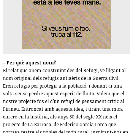
- Per què aquest nom?
El relat que anem construïnt des del Refugi, ve lligant al
nom original dels refugis antiaèris de la Guerra Civil.
Eren refugis per protegir a la població, i donant-li una
volta sense perdre aquest esperit de lluita. Volem que el
nostre projecte fos el d’un refugi de pensament crític al
Pirineu. Entroncat amb aquesta idea, i tirant una mica
enrere en la història, als anys 30 del segle XX neix el
projecte de La Barraca, de Federico Garcia Lorca que
portava teatre als pobles del món rural. Inspirant-nos en