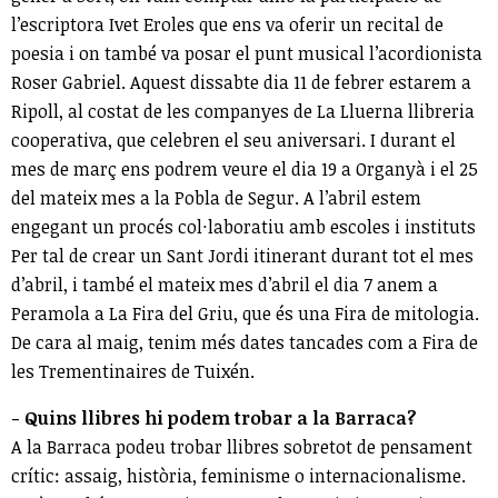
l’escriptora Ivet Eroles que ens va oferir un recital de
poesia i on també va posar el punt musical l’acordionista
Roser Gabriel. Aquest dissabte dia 11 de febrer estarem a
Ripoll, al costat de les companyes de La Lluerna llibreria
cooperativa, que celebren el seu aniversari. I durant el
mes de març ens podrem veure el dia 19 a Organyà i el 25
del mateix mes a la Pobla de Segur. A l’abril estem
engegant un procés col·laboratiu amb escoles i instituts
Per tal de crear un Sant Jordi itinerant durant tot el mes
d’abril, i també el mateix mes d’abril el dia 7 anem a
Peramola a La Fira del Griu, que és una Fira de mitologia.
De cara al maig, tenim més dates tancades com a Fira de
les Trementinaires de Tuixén.
- Quins llibres hi podem trobar a la Barraca?
A la Barraca podeu trobar llibres sobretot de pensament
crític: assaig, història, feminisme o internacionalisme.