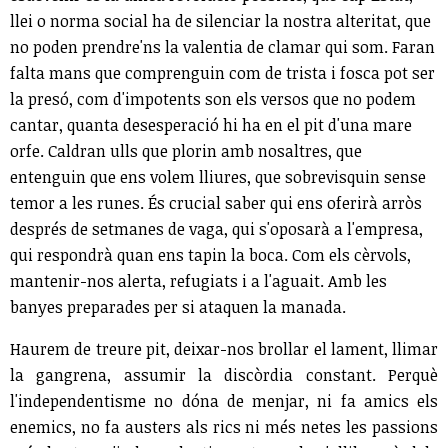
llei o norma social ha de silenciar la nostra alteritat, que
no poden prendre'ns la valentia de clamar qui som. Faran
falta mans que comprenguin com de trista i fosca pot ser
la presó, com d'impotents son els versos que no podem
cantar, quanta desesperació hi ha en el pit d'una mare
orfe. Caldran ulls que plorin amb nosaltres, que
entenguin que ens volem lliures, que sobrevisquin sense
temor a les runes. És crucial saber qui ens oferirà arròs
després de setmanes de vaga, qui s'oposarà a l'empresa,
qui respondrà quan ens tapin la boca. Com els cèrvols,
mantenir-nos alerta, refugiats i a l'aguait. Amb les
banyes preparades per si ataquen la manada.
Haurem de treure pit, deixar-nos brollar el lament, llimar
la gangrena, assumir la discòrdia constant. Perquè
l'independentisme no dóna de menjar, ni fa amics els
enemics, no fa austers als rics ni més netes les passions