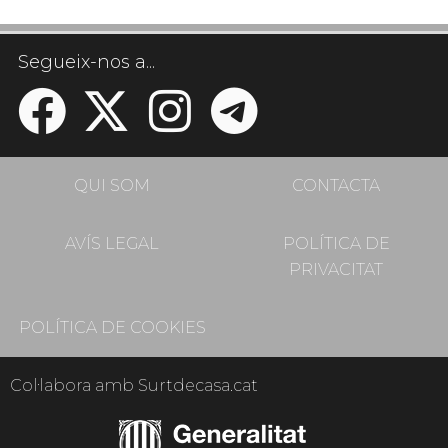
Segueix-nos a...
QUI SOM
CONTACTA
AVÍS LEGAL
POLÍTICA DE
PRIVACITAT
POLÍTICA DE COOKIES
Col·labora amb Surtdecasa.cat