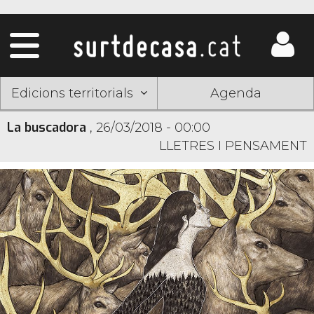
Edicions territorials
Agenda
La buscadora
,
26/03/2018 - 00:00
LLETRES I PENSAMENT