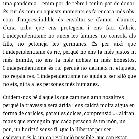
una pandèmia. Tenim por de rebre i tenim por de donar.
És curiós com en aquests moments es fa encara més obvi
com d'imprescindible és envoltar-se d'amor, d'amics,
d'una tribu que ens protegeixi i ens faci d'abric.
L'independentisme no uneix les ànimes, no consola als
fills, no petoneja les germanes. És per això que
l'independentisme és ric, perquè no ens fa més justos ni
més humils, no ens fa més nobles ni més honestos.
L'independentisme és ric perquè no defineix ni etiqueta,
no regala res. L'independentisme no ajuda a ser allò que
no ets, ni fa a les persones més humanes.
Cuidem-nos bé d'aquells que caminen amb nosaltres
perquè la travessia serà àrida i ens caldrà molta aigua en
forma de carícies, paraules dolces, comprensió... Caldran
mans que entenguin que cada persona és un món, un
pou, un horitzó sense fi. Que la llibertat per ser i
esdevenir és la única revolució possible, que cap Estat,