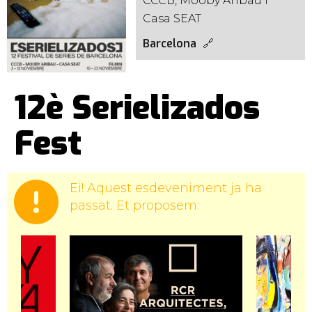
CCCB, Mooby Aribau i
Casa SEAT
Barcelona
12è Serielizados
Fest
Ei! Aquest esdeveniment ja ha
passat. Et proposem: