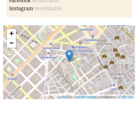
Facebook
Serielizados
Instagram
Serielizados
+
−
Leaflet
| ©
OpenStreetMap
contributors
CC-BY-SA
,