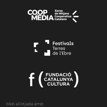
Web allotjada amb: