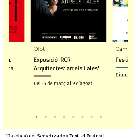
Olot
Cambril
auxa.
Exposició 'RCR
Festiva
ectura
Arquitectes: arrels i ales'
Diumenge
Del 14 de març al 9 d'agost
12a edició del
Serielizados Fest
, el Festival