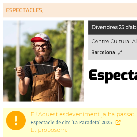
ESPECTACLES
,
Divendres 25 d'abr
Centre Cultural A
Barcelona
Especta
Ei! Aquest esdeveniment ja ha passat. 
Espectacle de circ 'La Paradeta' 2025
Et proposem: