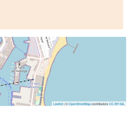
Leaflet
| ©
OpenStreetMap
contributors
CC-BY-SA
,