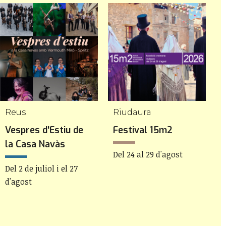
Reus
Riudaura
Vespres d'Estiu de
Festival 15m2
F
la Casa Navàs
I
Del 24 al 29 d'agost
T
Del 2 de juliol i el 27
G
d'agost
D