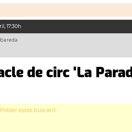
il, 17:30h
lbareda
cle de circ 'La Para
Potser estàs buscant: