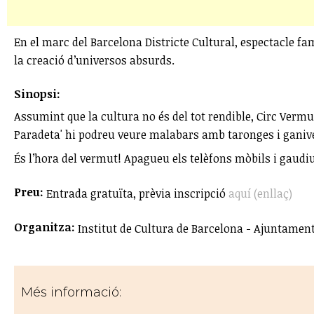
En el marc del Barcelona Districte Cultural, espectacle fa
la creació d’universos absurds.
Sinopsi:
Assumint que la cultura no és del tot rendible, Circ Vermu
Paradeta' hi podreu veure malabars amb taronges i ganivets
És l’hora del vermut! Apagueu els telèfons mòbils i gaudiu
Preu:
Entrada gratuïta, prèvia inscripció
aquí (enllaç)
Organitza:
Institut de Cultura de Barcelona - Ajuntamen
Més informació: