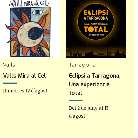
Valls
Tarragona
A
Valls Mira al Cel
Eclipsi a Tarragona.
V
Una experiència
'
Dimecres 12 d'agost
total
a
Del 2 de juny al 13
D
d'agost