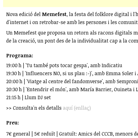
Nova edició del
Memefest
, la festa del folklore digital 
d'internet i on retrobar-se amb les persones i les comunita
Un Memefest que proposa un retorn als racons digitals més
de la creació, un pont des de la individualitat cap a la co
Programa:
19:00 h | 'Tu també pots tocar gespa', amb Indicatiu
19:30 h | 'Influencers NO, si us plau :-)', amb Emma Soler i 
20:00 h | 'Viatge al centre del fandomverse', amb Sempr
20:30 h | 'Entendrir el món', amb María Barrier, Ouineta i
21:15 h | Llum DJ set
>> Consulta'n els detalls
aquí (enllaç)
Preu:
7€ general | 5€ reduït | Gratuït: Amics del CCCB, menors d