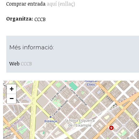
Comprar entrada
aquí (enllaç)
Organitza:
CCCB
Més informació:
Web
CCCB
+
−