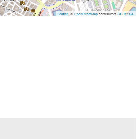
Leaflet
| ©
OpenStreetMap
contributors
CC-BY-SA
,