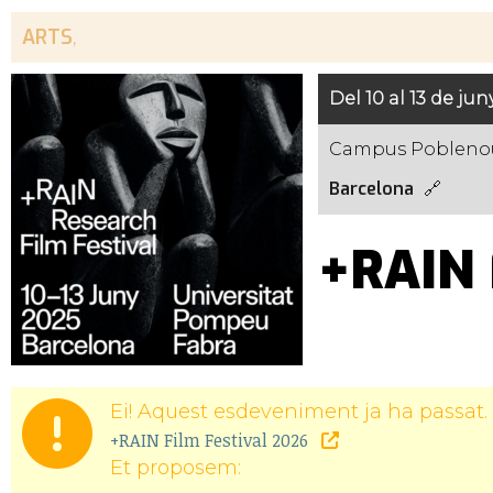
ARTS
,
Del 10 al 13 de jun
Campus Poblenou
Barcelona
+RAIN 
Ei! Aquest esdeveniment ja ha passat. 
+RAIN Film Festival 2026
Et proposem: