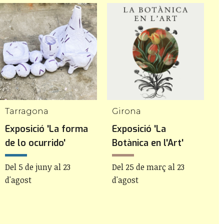
Tarragona
Girona
Exposició 'La forma
Exposició 'La
A
de lo ocurrido'
Botànica en l'Art'
d
B
Del 5 de juny al 23
Del 25 de març al 23
l
d'agost
d'agost
D
s