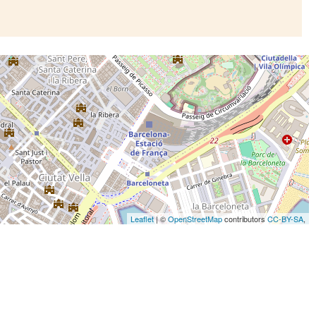
Leaflet
| ©
OpenStreetMap
contributors
CC-BY-SA
,