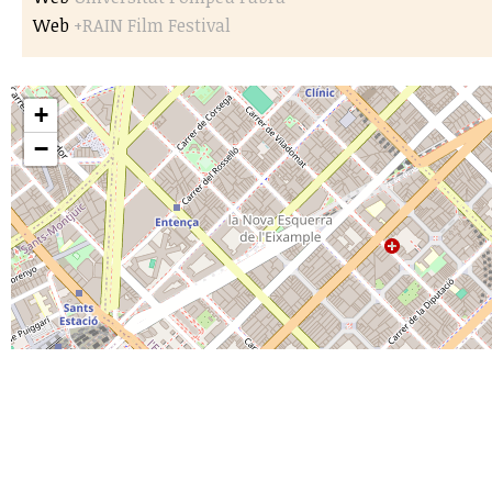
Web
+RAIN Film Festival
+
−