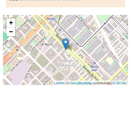
+
−
Leaflet
| ©
OpenStreetMap
contributors
CC-BY-SA
,