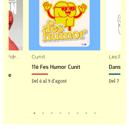
Girona, Sant Gregori, Vidreres, La Cellera de Ter
Cunit
Les Pile
11è Fes Humor Cunit
Danseu 
eatre
Del 6 al 9 d'agost
Del 7 al 9
a