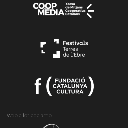
Web allotjada amb: