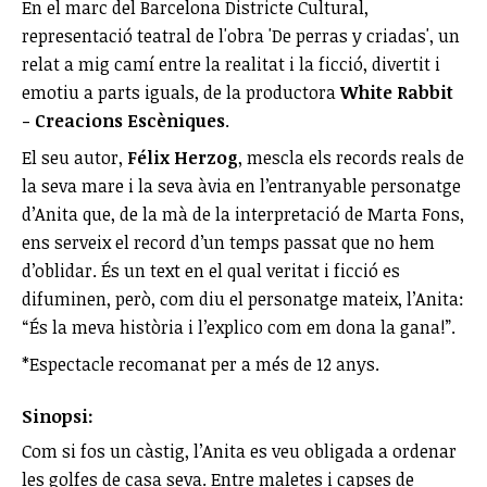
En el marc del Barcelona Districte Cultural,
representació teatral de l'obra 'De perras y criadas', un
relat a mig camí entre la realitat i la ficció, divertit i
emotiu a parts iguals, de la productora
White Rabbit
- Creacions Escèniques
.
El seu autor,
Félix Herzog
, mescla els records reals de
la seva mare i la seva àvia en l’entranyable personatge
d’Anita que, de la mà de la interpretació de Marta Fons,
ens serveix el record d’un temps passat que no hem
d’oblidar. És un text en el qual veritat i ficció es
difuminen, però, com diu el personatge mateix, l’Anita:
“És la meva història i l’explico com em dona la gana!”.
*Espectacle recomanat per a més de 12 anys.
Sinopsi:
Com si fos un càstig, l’Anita es veu obligada a ordenar
les golfes de casa seva. Entre maletes i capses de