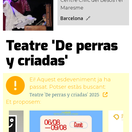
Centre Cívic del Besòs i el
Maresme
Barcelona
Teatre 'De perras
y criadas'
Ei! Aquest esdeveniment ja ha
passat. Potser estàs buscant:
Teatre 'De perras y criadas' 2025
Et proposem: