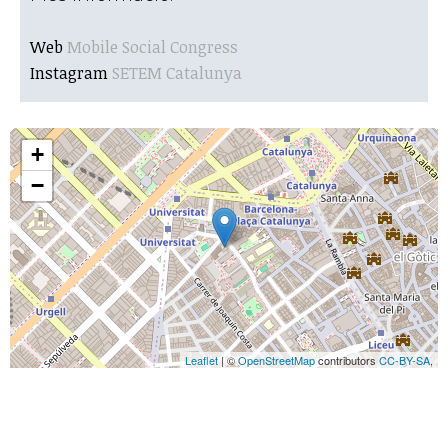
Web
Mobile Social Congress
Instagram
SETEM Catalunya
+
−
Leaflet
| ©
OpenStreetMap
contributors
CC-BY-SA
,