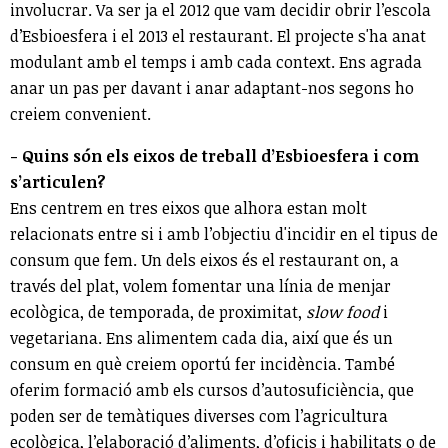
involucrar. Va ser ja el 2012 que vam decidir obrir l’escola
d’Esbioesfera i el 2013 el restaurant. El projecte s'ha anat
modulant amb el temps i amb cada context. Ens agrada
anar un pas per davant i anar adaptant-nos segons ho
creiem convenient.
- Quins són els eixos de treball d’Esbioesfera i com
s’articulen?
Ens centrem en tres eixos que alhora estan molt
relacionats entre si i amb l’objectiu d'incidir en el tipus de
consum que fem. Un dels eixos és el restaurant on, a
través del plat, volem fomentar una línia de menjar
ecològica, de temporada, de proximitat,
slow food
i
vegetariana. Ens alimentem cada dia, així que és un
consum en què creiem oportú fer incidència. També
oferim formació amb els cursos d’autosuficiència, que
poden ser de temàtiques diverses com l’agricultura
ecològica, l’elaboració d’aliments, d’oficis i habilitats o de