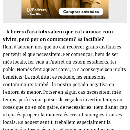
- A hores d’ara tots sabem que cal canviar com
vivim, però per on comencem? És factible?
Hem d’adonar-nos que no cal recórrer grans distàncies
per tenir el que necessitem. Per començar, hem de ser
més locals, fer vida a l’indret on estem establerts, fer
poble. Només fent aquest canvi, ja s’aconsegueixen molts
beneficis: La mobilitat es redueix, les emissions
contaminants també i la nostra petjada negativa en
l’entorn és menor. Potser en algun cas necessitem més
temps, però és que potser de vegades invertim temps en
coses que no en són gaire, de necessàries. Hem d’anar cap
al que és proper i la manera és creant sinergies i xarxes
locals. En aquest sentit, treballem especialment la
transició interna, és a dir, el canvi en un mateix per