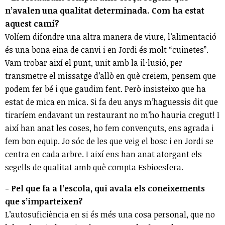
n’avalen una qualitat determinada. Com ha estat
aquest camí?
Volíem difondre una altra manera de viure, l’alimentació
és una bona eina de canvi i en Jordi és molt “cuinetes”.
Vam trobar així el punt, unit amb la il·lusió, per
transmetre el missatge d’allò en què creiem, pensem que
podem fer bé i que gaudim fent. Però insisteixo que ha
estat de mica en mica. Si fa deu anys m’haguessis dit que
tiraríem endavant un restaurant no m’ho hauria cregut! I
així han anat les coses, ho fem convençuts, ens agrada i
fem bon equip. Jo sóc de les que veig el bosc i en Jordi se
centra en cada arbre. I així ens han anat atorgant els
segells de qualitat amb què compta Esbioesfera.
- Pel que fa a l’escola, qui avala els coneixements
que s’imparteixen?
L’autosuficiència en si és més una cosa personal, que no