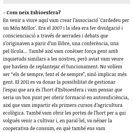
- Com neix Esbioesfera?
En venir a viure aquí vam crear l’associació 'Cardedeu per
un Món Millor'. Era el 2007 i la idea era fer divulgació i
conscienciació a través de xerrades i debats que
s’originaven a parir d’un llibre, una conferència, una
pel·lícula… També així vam conèixer força gent amb
inquietuds similars a les nostres, però aviat vam veure
que havíem de replantejar el funcionament. No volíem
ser “els de sempre, fent el de sempre”, sinó implicar més
gent. El 2011 es va donar la possibilitat de gestionar
l’espai que ara és l’hort d’Esbioesfera i vam pensar que
seria un bon punt per oferir formació en autosuficiència,
així que vam impartir els primers cursos d’agricultura
ecològica. També vam obrir les portes de l’hort per a qui
volgués venir a cultivar i, en paral·lel, va néixer la
cooperativa de consum, en què també ens vam