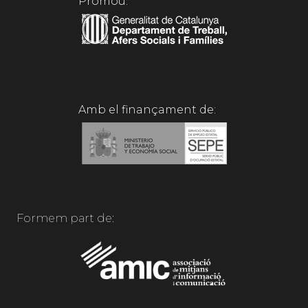
Promou:
Amb el finançament de:
Formem part de: