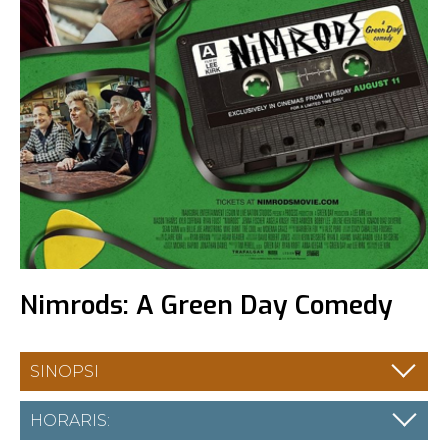
Nimrods: A Green Day Comedy
SINOPSI
HORARIS: