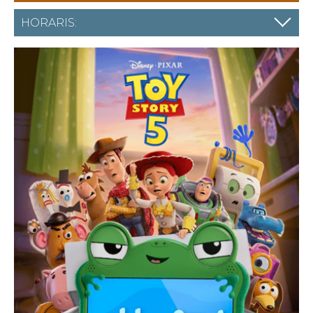
HORARIS: