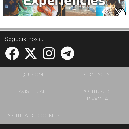
Segueix-nos a...
QUI SOM
CONTACTA
AVÍS LEGAL
POLÍTICA DE
PRIVACITAT
POLÍTICA DE COOKIES