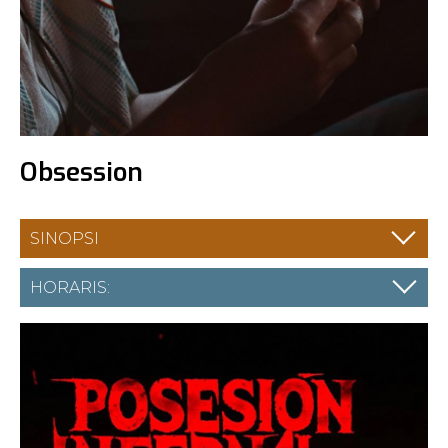
Obsession
SINOPSI
HORARIS: