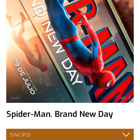
Spider-Man. Brand New Day
SINOPSI