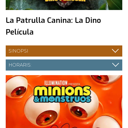
La Patrulla Canina: La Dino
Película
SINOPSI
HORARIS: