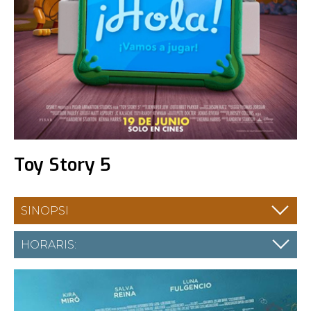
Toy Story 5
SINOPSI
HORARIS: