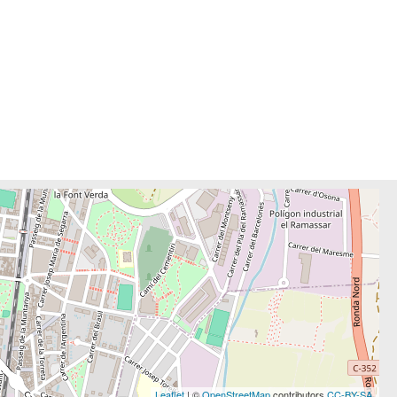
Leaflet
| ©
OpenStreetMap
contributors
CC-BY-SA
,