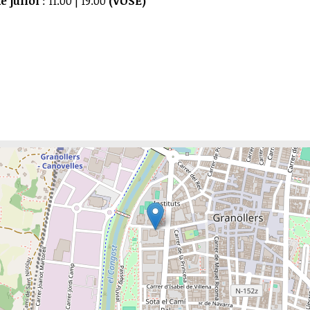
e juliol
: 11.00 | 19.00
(VOSE)