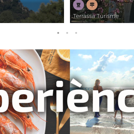
Patrimoni
Pobles
Terrassa Turisme
amb
encant