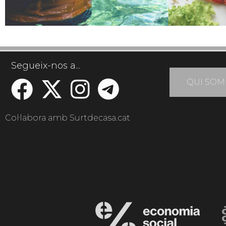
Segueix-nos a...
QUI SOM
Col·labora amb Surtdecasa.cat