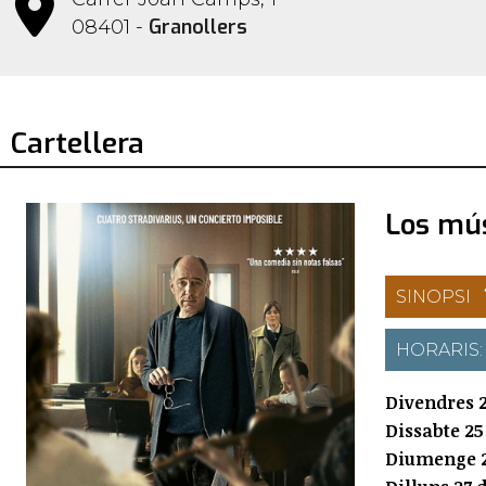
Granollers
08401 -
Cartellera
Los mú
SINOPSI
HORARIS
Divendres 2
Dissabte 25 
Diumenge 26