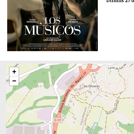
Dilluns 27 d
+
−