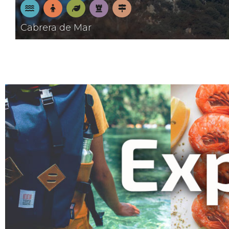
A
En
Natura
Patrimoni
Pobles
Cabrera de Mar
la
família
amb
platja
encant