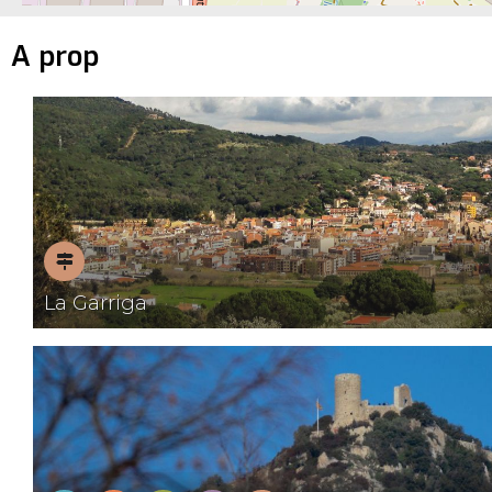
A prop
Pobles
La Garriga
amb
encant