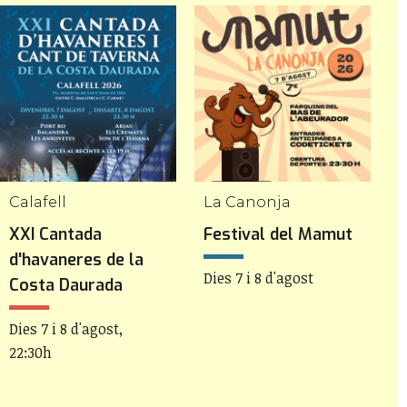
Calafell
La Canonja
R
XXI Cantada
Festival del Mamut
1
d'havaneres de la
R
Dies 7 i 8 d'agost
Costa Daurada
D
Dies 7 i 8 d'agost,
22:30h