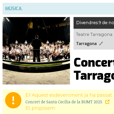
MÚSICA
,
Divendres 9 de n
Teatre Tarragona
Tarragona
Concer
Tarrag
Ei! Aquest esdeveniment ja ha passat. 
Concert de Santa Cecília de la BUMT 2025
Et proposem: