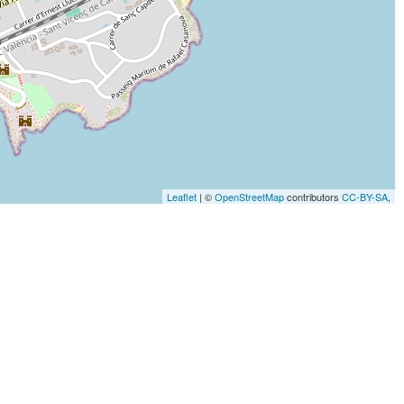
Leaflet
| ©
OpenStreetMap
contributors
CC-BY-SA
,