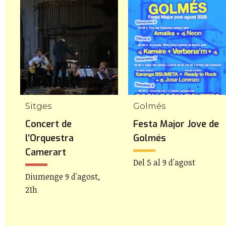
Sitges
Golmés
t
Concert de
Festa Major Jove de
l’Orquestra
Golmés
Camerart
Del 5 al 9 d'agost
Diumenge 9 d'agost,
21h