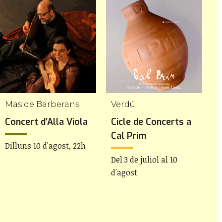
Mas de Barberans
Verdú
Concert d’Alla Viola
Cicle de Concerts a
C
Cal Prim
G
Dilluns 10 d'agost, 22h
Del 3 de juliol al 10
D
d'agost