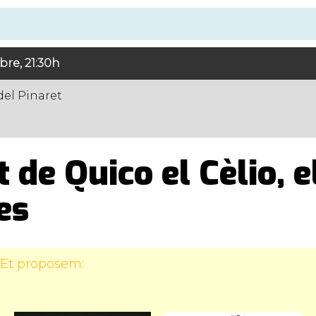
bre, 21:30h
del Pinaret
 de Quico el Cèlio, e
es
 Et proposem: