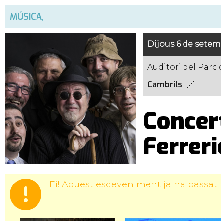
MÚSICA
,
Dijous 6 de setem
Auditori del Parc 
Cambrils
Concert
Ferreri
Ei! Aquest esdeveniment ja ha passat.