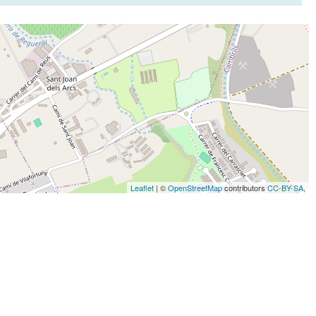
Leaflet
| ©
OpenStreetMap
contributors
CC-BY-SA
,