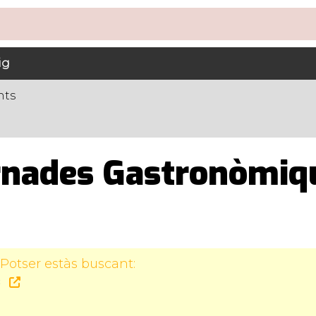
ig
nts
rnades Gastronòmiqu
Potser estàs buscant:
3