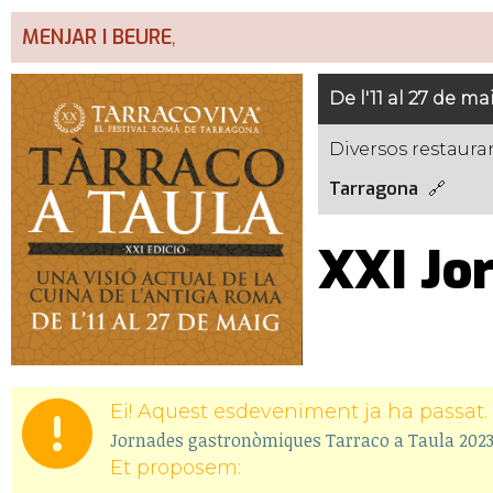
MENJAR I BEURE
,
De l'11 al 27 de ma
Diversos restaura
Tarragona
XXI Jo
Ei! Aquest esdeveniment ja ha passat. 
Jornades gastronòmiques Tarraco a Taula 202
Et proposem: