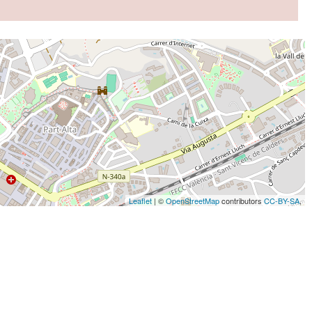
Leaflet
| ©
OpenStreetMap
contributors
CC-BY-SA
,