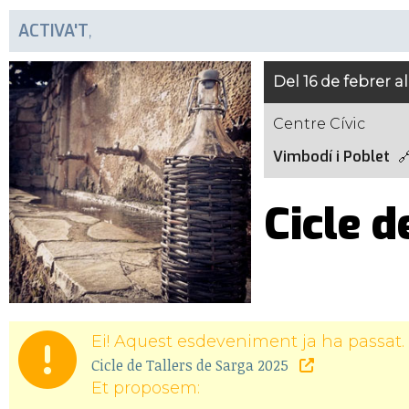
ACTIVA'T
,
Del 16 de febrer 
Centre Cívic
Vimbodí i Poblet
Cicle d
Ei! Aquest esdeveniment ja ha passat. 
Cicle de Tallers de Sarga 2025
Et proposem: