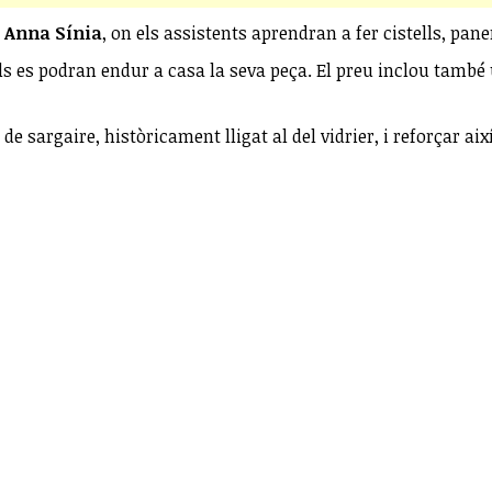
a
Anna Sínia
, on els assistents aprendran a fer cistells, p
 quals es podran endur a casa la seva peça. El preu inclou ta
ci de sargaire, històricament lligat al del vidrier, i reforçar a