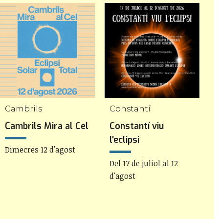
Cambrils
Constantí
Cambrils Mira al Cel
Constantí viu
R
l'eclipsi
Dimecres 12 d'agost
D
Del 17 de juliol al 12
d'agost