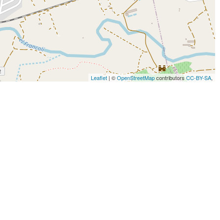
Leaflet
| ©
OpenStreetMap
contributors
CC-BY-SA
,