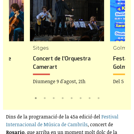
Sitges
Golmés
et de
Concert de l’Orquestra
Festa M
Camerart
Golmés
21h
Diumenge 9 d'agost, 21h
Del 5 al 9
Dins de la programació de la 45a edició del
Festival
Internacional de Música de Cambrils
, concert de
Rosario
, que arriba en un moment molt dolç de la