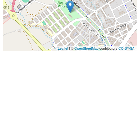
Leaflet
| ©
OpenStreetMap
contributors
CC-BY-SA
,