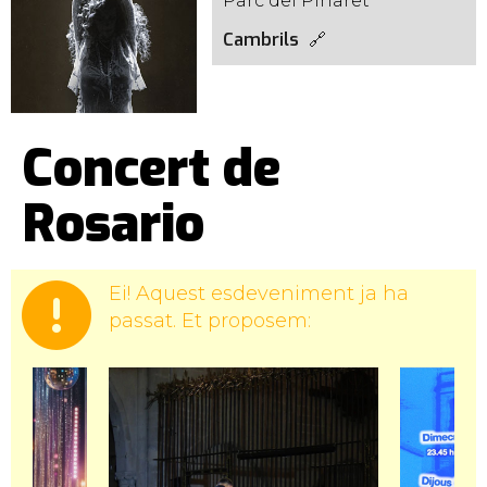
Parc del Pinaret
Cambrils
Concert de
Rosario
Ei! Aquest esdeveniment ja ha
passat. Et proposem: