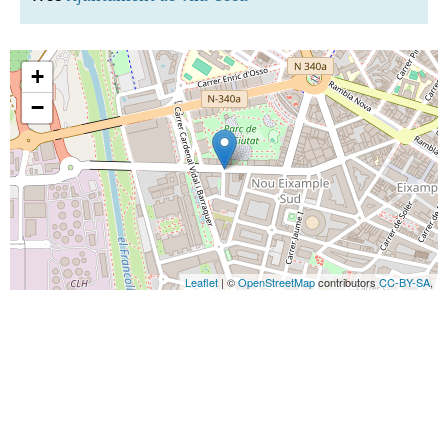
+
−
Leaflet
| ©
OpenStreetMap
contributors
CC-BY-SA
,