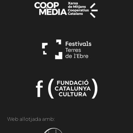
Web allotjada amb: