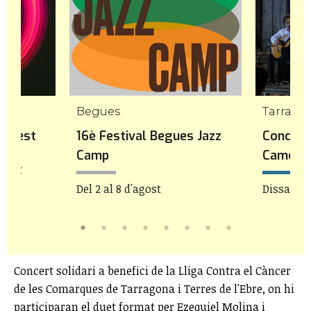
mp
Begues
Tarrago
icFest
16è Festival Begues Jazz
Concert
Camp
Camera
agost
Del 2 al 8 d'agost
Dissabte 
Concert solidari a benefici de la Lliga Contra el Càncer
de les Comarques de Tarragona i Terres de l'Ebre, on hi
participaran el duet format per Ezequiel Molina i