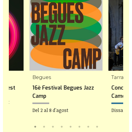
mp
Begues
Tarrago
icFest
16è Festival Begues Jazz
Concert
Camp
Camera
agost
Del 2 al 8 d'agost
Dissabte 