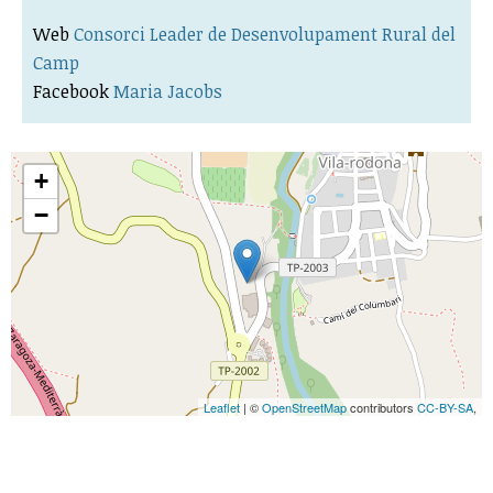
Web
Consorci Leader de Desenvolupament Rural del
Camp
Facebook
Maria Jacobs
+
−
Leaflet
| ©
OpenStreetMap
contributors
CC-BY-SA
,