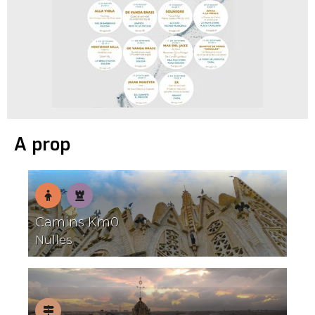
A prop
En
Patrimoni
Camins Km0
família
Nulles