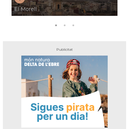
Pobles
El Morell
A
amb
encant