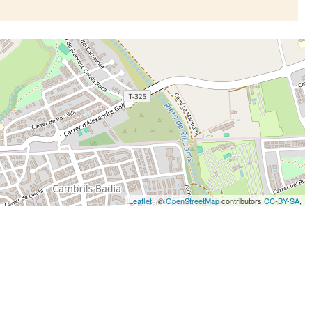
Leaflet
| ©
OpenStreetMap
contributors
CC-BY-SA
,