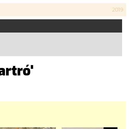
2019
artró'