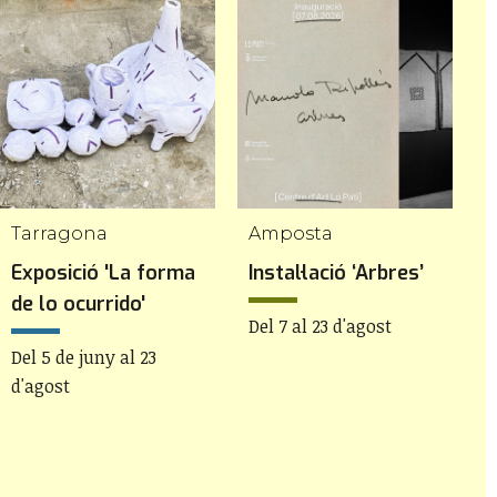
Tarragona
Amposta
L
Exposició 'La forma
Instal·lació ‘Arbres’
C
de lo ocurrido'
L
Del 7 al 23 d'agost
Del 5 de juny al 23
D
d'agost