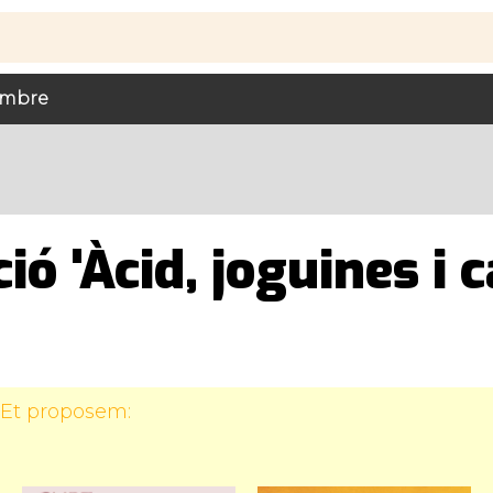
tembre
ió 'Àcid, joguines i c
 Et proposem: