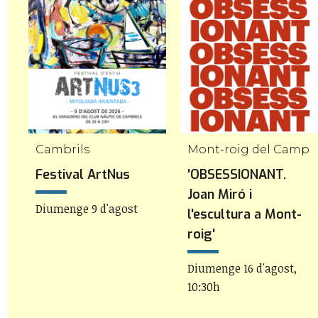
Cambrils
Mont-roig del Camp
a
Festival ArtNus
'OBSESSIONANT.
Joan Miró i
Diumenge 9 d'agost
l'escultura a Mont-
roig'
Diumenge 16 d'agost,
10:30h