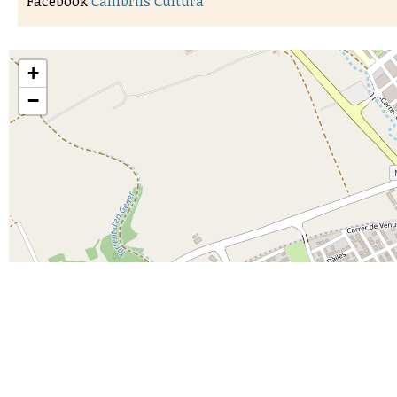
Facebook
Cambrils Cultura
+
−