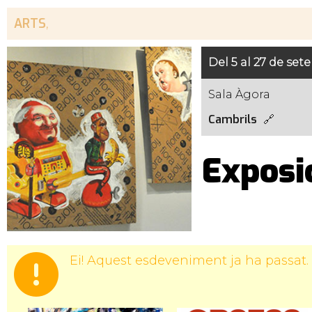
ARTS
,
Del 5 al 27 de se
Sala Àgora
Cambrils
Exposic
Ei! Aquest esdeveniment ja ha passat.