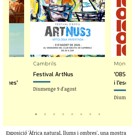
Cambrils
Mont-ro
 a
Festival ArtNus
'OBSESS
flames'
i l'escu
Diumenge 9 d'agost
22h
Diumenge 
Exposició 'Àfrica natural, llums i ombres', una mostra