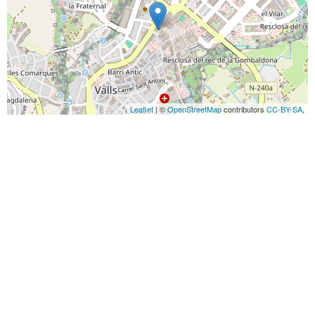
Leaflet
| ©
OpenStreetMap
contributors
CC-BY-SA
,