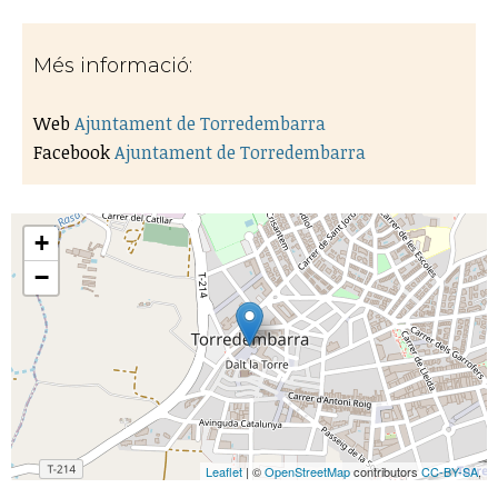
Més informació:
Web
Ajuntament de Torredembarra
Facebook
Ajuntament de Torredembarra
+
−
Leaflet
| ©
OpenStreetMap
contributors
CC-BY-SA
,