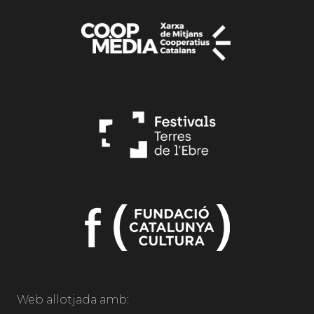
Web allotjada amb: