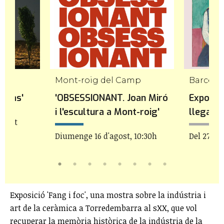
Mont-roig del Camp
Barcelo
l mas'
'OBSESSIONANT. Joan Miró
Exposici
i l'escultura a Mont-roig'
llegat d
'agost
Diumenge 16 d'agost, 10:30h
Del 27 de
Exposició 'Fang i foc', una mostra sobre la indústria i
art de la ceràmica a Torredembarra al sXX, que vol
recuperar la memòria històrica de la indústria de la