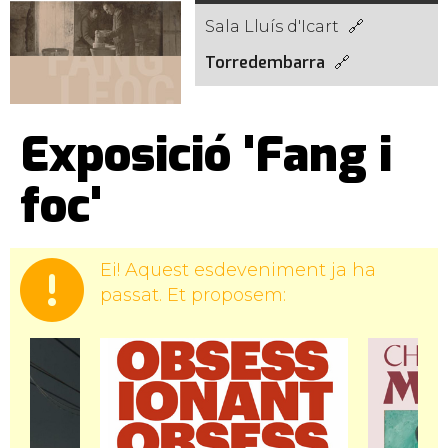
Sala Lluís d'Icart
Torredembarra
Exposició 'Fang i
foc'
Ei! Aquest esdeveniment ja ha
passat. Et proposem: