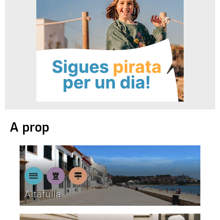
A prop
A
Patrimoni
Pobles
Altafulla
la
amb
platja
encant