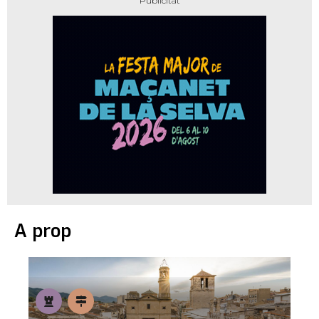
A prop
L