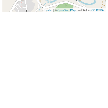
Leaflet
| ©
OpenStreetMap
contributors
CC-BY-SA
,