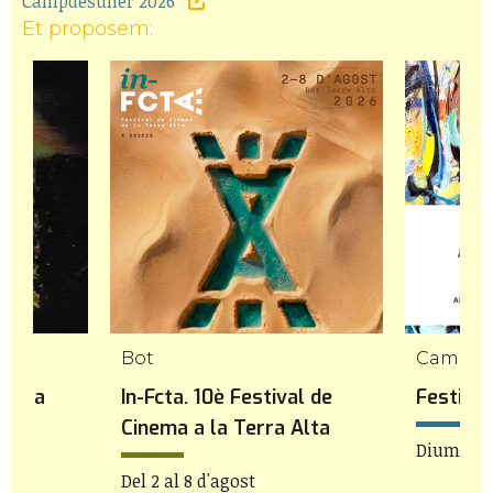
Campdesuñer 2026
Et proposem:
Bot
Cambril
 a La
In-Fcta. 10è Festival de
Festiva
Cinema a la Terra Alta
Diumenge
Del 2 al 8 d'agost