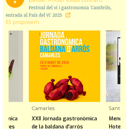
Festival del vi i gastronomia 'Cambrils,
entrada al País del Vi' 2025
Et proposem:
Camarles
Santa B
onòmica
XXII Jornada gastronòmica
Menú de
idades
de la baldana d'arròs
Hotel R