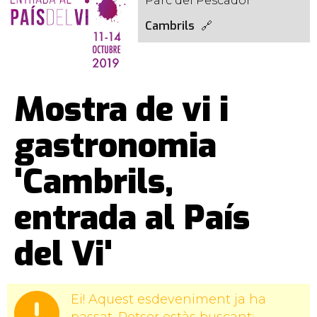
Parc del Pescador
Cambrils
Mostra de vi i
gastronomia
'Cambrils,
entrada al País
del Vi'
Ei! Aquest esdeveniment ja ha
passat. Potser estàs buscant: