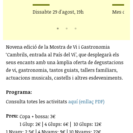
bre
Dissabte 29 d'agost, 19h
Mes d'ag
Novena edició de la Mostra de Vi i Gastronomia
‘Cambrils, entrada al País del Vi’, que desplegarà els
seus encants amb una àmplia oferta de degustacions
de vi, gastronomia, tastos guiats, tallers familiars,
actuacions musicals, castells i altres esdeveniments.
Programa:
Consulta totes les activitats
aquí (enllaç PDF)
Preu:
Copa + bossa: 3€
1 Glup: 2€ | 4 Glups: 6€ | 10 Glups: 12€
1 Nyam: 2,5€ | 4 Nyams: 9€ | 10 Nyams: 22€