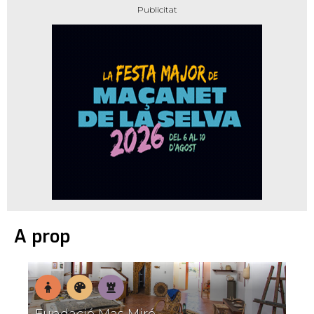
A prop
En
Museus
Patrimoni
Fundació Mas Miró