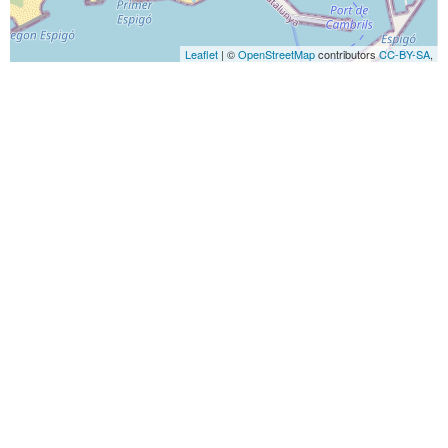
Leaflet
| ©
OpenStreetMap
contributors
CC-BY-SA
,