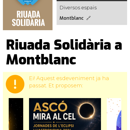
Diversos espais
Montblanc
Riuada Solidària a
Montblanc
Ei! Aquest esdeveniment ja ha
passat. Et proposem: