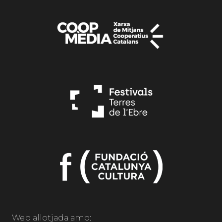
Web allotjada amb: