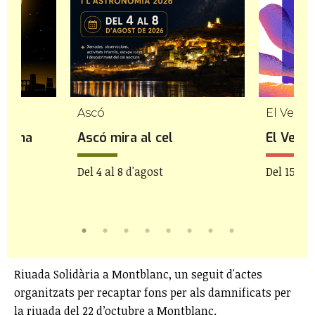
Ascó
El Vendr
a. Una
Ascó mira al cel
El Vendr
Del 4 al 8 d'agost
Del 15 de
gost
Riuada Solidària a Montblanc, un seguit d'actes
organitzats per recaptar fons per als damnificats per
la riuada del 22 d’octubre a Montblanc.