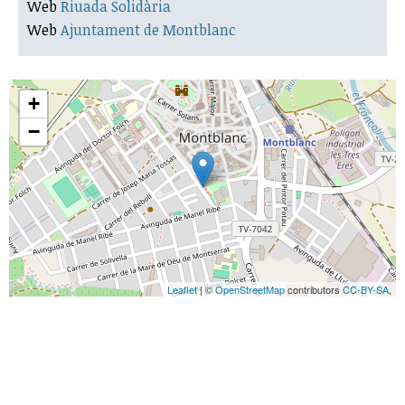
Web
Riuada Solidària
Web
Ajuntament de Montblanc
+
−
Leaflet
| ©
OpenStreetMap
contributors
CC-BY-SA
,