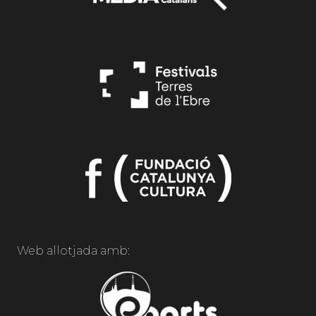
Web allotjada amb: