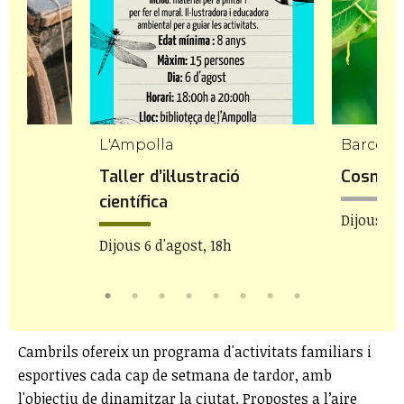
L'Ampolla
Barcelo
Taller d’il·lustració
CosmoNi
científica
Dijous 6 
Dijous 6 d'agost, 18h
Cambrils ofereix un programa d'activitats familiars i
esportives cada cap de setmana de tardor, amb
l'objectiu de dinamitzar la ciutat. Propostes a l’aire