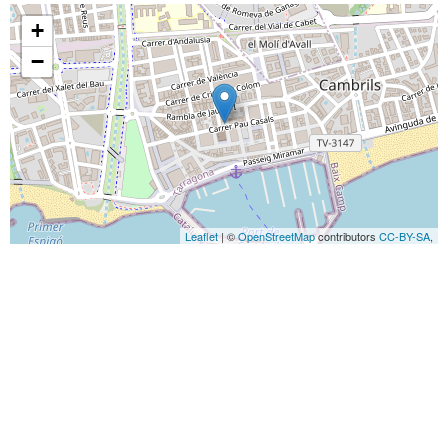
+
−
Leaflet
| ©
OpenStreetMap
contributors
CC-BY-SA
,