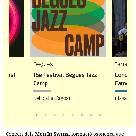
mp
Begues
Tarrago
icFest
16è Festival Begues Jazz
Concert
Camp
Camera
agost
Del 2 al 8 d'agost
Dissabte 
Concert dels
Men In Swing
, formació osonenca que