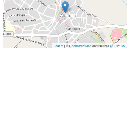
Leaflet
| ©
OpenStreetMap
contributors
CC-BY-SA
,