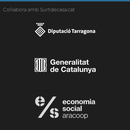
Col·labora amb Surtdecasa.cat