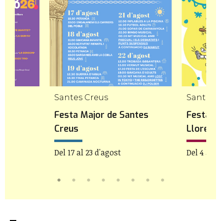
Santes Creus
Sant Ll
yà
Festa Major de Santes
Festa M
Creus
Llorenç
Del 17 al 23 d'agost
Del 4 al 1