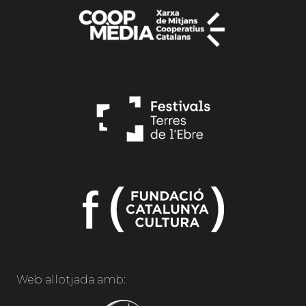
Web allotjada amb: