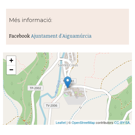
Més informació:
Facebook
Ajuntament d'Aiguamúrcia
+
−
Leaflet
| ©
OpenStreetMap
contributors
CC-BY-SA
,