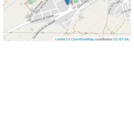
Leaflet
| ©
OpenStreetMap
contributors
CC-BY-SA
,