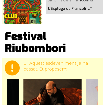
Jardins dels Francolins
L'Espluga de Francolí
Festival
Riubombori
Ei! Aquest esdeveniment ja ha
passat. Et proposem: