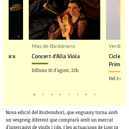
Mas de Barberans
Verdú
 Gavara
Concert d’Alla Viola
Cicle de
Prim
Dilluns 10 d'agost, 22h
Del 3 de j
Nova edició del Riubombori, que enguany torna amb
un vespreig diferent que comptarà amb un mercat
d'intercanvi de vinils i cds, I les actuacions de Lost in