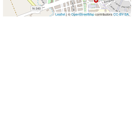
Leaflet
| ©
OpenStreetMap
contributors
CC-BY-SA
,