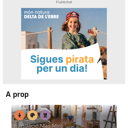
A prop
En
Museus
Patrimoni
Fundació Mas Miró