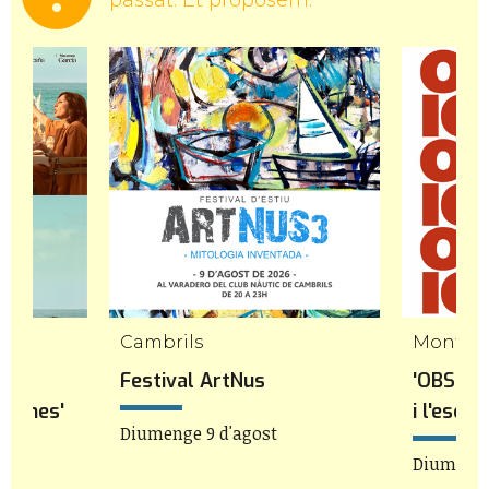
Cambrils
Mont-ro
 a
Festival ArtNus
'OBSESS
flames'
i l'escu
Diumenge 9 d'agost
22h
Diumenge 