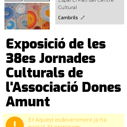
Espai El Pati del Centre
Cultural
Cambrils
Exposició de les
38es Jornades
Culturals de
l'Associació Dones
Amunt
Ei! Aquest esdeveniment ja ha
passat. Et proposem: