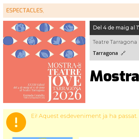
ESPECTACLES
,
Del 4 de maig al 1
Teatre Tarragona
Tarragona
Mostra
Ei! Aquest esdeveniment ja ha passat.