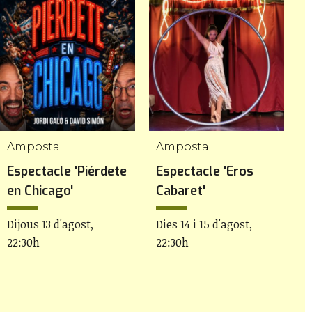
Amposta
Amposta
C
Espectacle 'Piérdete
Espectacle 'Eros
C
en Chicago'
Cabaret'
D
Dijous 13 d'agost,
Dies 14 i 15 d'agost,
22:30h
22:30h