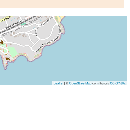
Leaflet
| ©
OpenStreetMap
contributors
CC-BY-SA
,