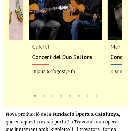
Calafell
Mont-ro
etes
Concert del Duo Saltors
Concert 
Dijous 6 d'agost, 21h
Divendres
Nova producció de la
Fundació Òpera a Catalunya
,
que en aquesta ocasió porta 'La Traviata', una òpera
que juntament amb 'Rigoletto' i 'Il trovatore', forma