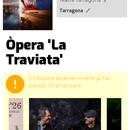
Teatre Tarragona
Tarragona
Òpera 'La
Traviata'
Ei! Aquest esdeveniment ja ha
passat. Et proposem: