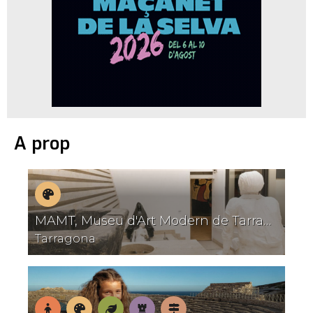
A prop
Museus
MAMT, Museu d'Art Modern de Tarragona
I
Tarragona
T