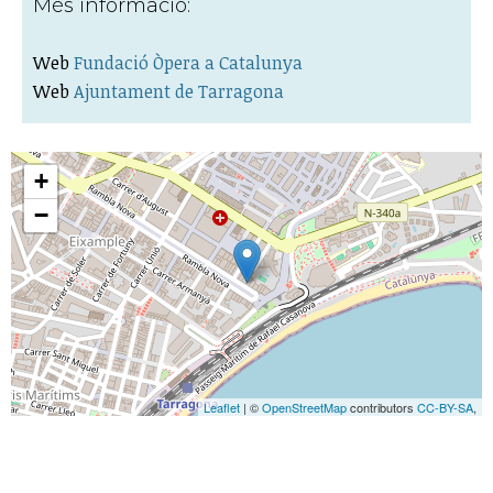
Més informació:
Web
Fundació Òpera a Catalunya
Web
Ajuntament de Tarragona​
+
−
Leaflet
| ©
OpenStreetMap
contributors
CC-BY-SA
,