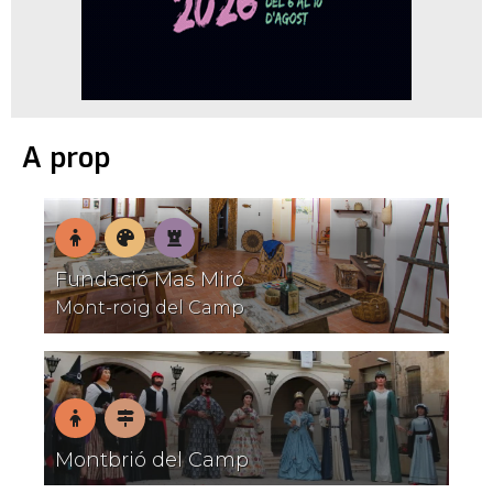
A prop
En
Museus
Patrimoni
Fundació Mas Miró
família
V
Mont-roig del Camp
En
Pobles
Montbrió del Camp
B
família
amb