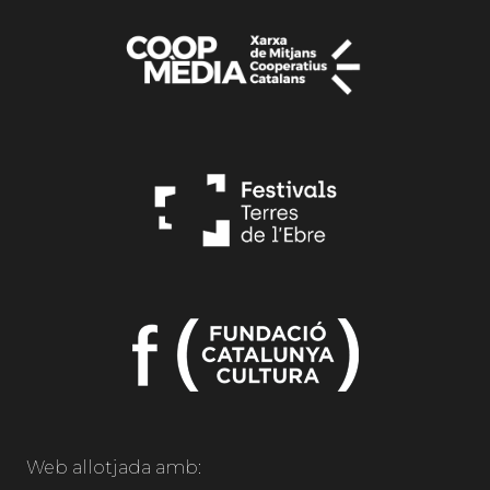
Web allotjada amb: