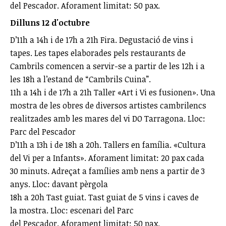
del
Pescador. Aforament limitat: 50 pax.
Dilluns 12 d'octubre
D’11h a 14h i de 17h a 21h
Fira. Degustació de vins i
tapes.
Les tapes elaborades pels restaurants
de
Cambrils comencen a servir-se a
partir de les 12h i a
les 18h a l’estand de
“Cambrils Cuina”.
11h a 14h i de 17h a 21h
Taller «Art i Vi es fusionen».
Una
mostra de les obres de diversos
artistes cambrilencs
realitzades amb
les mares del vi DO Tarragona. Lloc
:
Parc del Pescador
D’11h a 13h i de 18h a 20h.
Tallers en família. «Cultura
del Vi per
a Infants
».
Aforament limitat: 20 pax cada
30
minuts.
Adreçat a famílies amb nens a partir de
3
anys.
Lloc: davant pèrgola
18h a 20h
Tast guiat.
Tast guiat de 5 vins i caves de
la
mostra.
Lloc
: escenari del Parc
del
Pescador.
Aforament limitat: 50 pax.