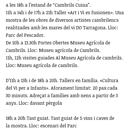
a les 18h a l’estand de “Cambrils Cuina”.
11h a 14h i de 17h a 21h Taller «Art i Vi es fusionen». Una
mostra de les obres de diversos artistes cambrilencs
realitzades amb les mares del vi DO Tarragona. Lloc:
Parc del Pescador.
De 10h a 13.30h Portes Obertes Museu Agrícola de
Cambrils. Lloc: Museu agrícola de Cambrils.
11h, 12h
visites guiades Al Museu Agrícola de
cambrils.
Lloc
: Museu agrícola de cambrils.
D’11h a 13h i de 18h a 20h.
Tallers en família. «Cultura
del Vi per
a Infants
».
Aforament limitat: 20 pax cada
30
minuts.
Adreçat a famílies amb nens a partir de
3
anys.
Lloc: davant pèrgola
18h a 20h
Tast guiat.
Tast guiat de 5 vins i caves de
la
mostra.
Lloc
: escenari del Parc