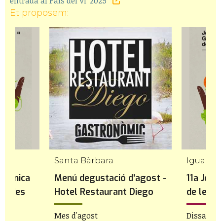
entrada al País del Vi' 2025
Et proposem:
Santa Bàrbara
Igualad
onòmica
Menú degustació d'agost -
11a Jor
idades
Hotel Restaurant Diego
de les P
bre
Mes d'agost
Dissabte 