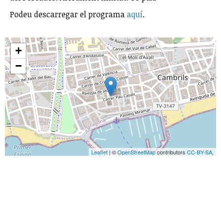
Podeu descarregar el programa
aquí
.
+
−
Leaflet
| ©
OpenStreetMap
contributors
CC-BY-SA
,