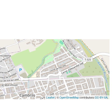
Leaflet
| ©
OpenStreetMap
contributors
CC-BY-SA
,