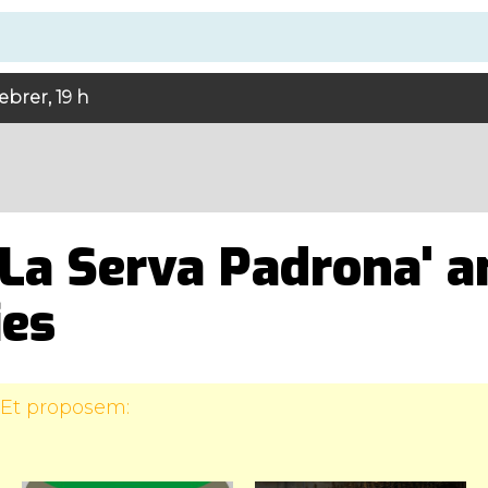
brer, 19 h
'La Serva Padrona' a
es
 Et proposem: