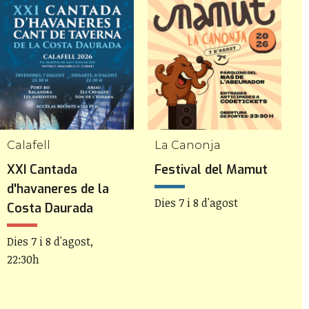
Calafell
La Canonja
R
XXI Cantada
Festival del Mamut
1
d'havaneres de la
R
Dies 7 i 8 d'agost
Costa Daurada
D
Dies 7 i 8 d'agost,
22:30h