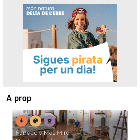
A prop
En
Museus
Patrimoni
Fundació Mas Miró
família