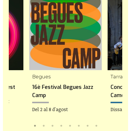
mp
Begues
Tarrago
icFest
16è Festival Begues Jazz
Concert
Camp
Camera
agost
Del 2 al 8 d'agost
Dissabte 