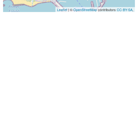
Leaflet
| ©
OpenStreetMap
contributors
CC-BY-SA
,