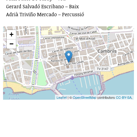
Gerard Salvadó Escribano – Baix
Adrià Triviño Mercado – Percussió
+
−
Leaflet
| ©
OpenStreetMap
contributors
CC-BY-SA
,