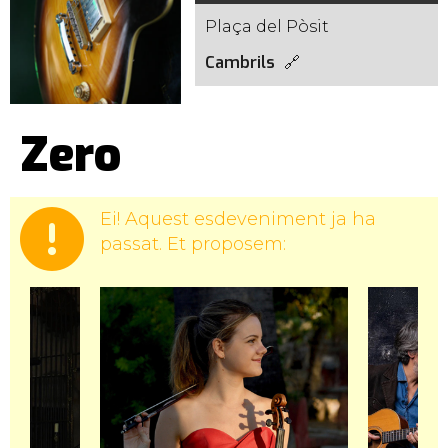
Plaça del Pòsit
Cambrils
Zero
Ei! Aquest esdeveniment ja ha
passat. Et proposem: