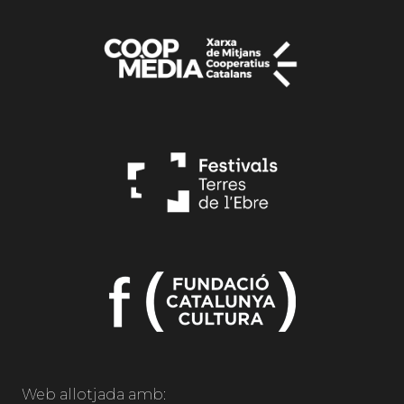
Web allotjada amb: