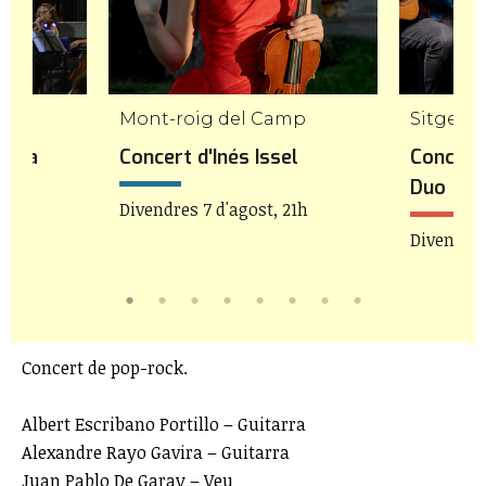
Mont-roig del Camp
Sitges
stra
Concert d'Inés Issel
Concert 
Duo
Divendres 7 d'agost, 21h
21h
Divendres
Concert de pop-rock.
Albert Escribano Portillo – Guitarra
Alexandre Rayo Gavira – Guitarra
Juan Pablo De Garay – Veu