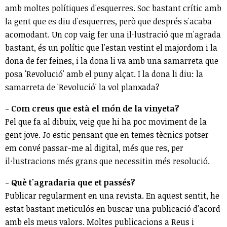
amb moltes polítiques d'esquerres. Soc bastant crític amb
la gent que es diu d'esquerres, però que després s'acaba
acomodant. Un cop vaig fer una il·lustració que m'agrada
bastant, és un polític que l'estan vestint el majordom i la
dona de fer feines, i la dona li va amb una samarreta que
posa 'Revolució' amb el puny alçat. I la dona li diu: la
samarreta de 'Revolució' la vol planxada?
- Com creus que està el món de la vinyeta?
Pel que fa al dibuix, veig que hi ha poc moviment de la
gent jove. Jo estic pensant que en temes tècnics potser
em convé passar-me al digital, més que res, per
il·lustracions més grans que necessitin més resolució.
- Què t'agradaria que et passés?
Publicar regularment en una revista. En aquest sentit, he
estat bastant meticulós en buscar una publicació d'acord
amb els meus valors. Moltes publicacions a Reus i