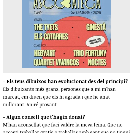
- Els teus dibuixos han evolucionat des del principi?
Els dibuixants més grans, persones que a mi m'han
marcat, em diuen que els hi agrada i que he anat
millorant. Aniré provant...
- Algun consell que t'hagin donat?
M'han aconsellat que faci valdre la meva feina. Que no
accepti treballar gratis o treballar amb gent que no tingui