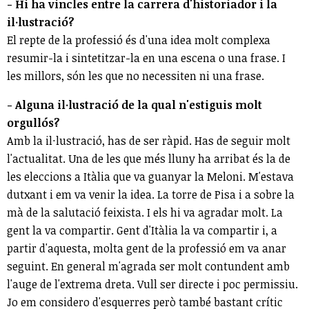
- Hi ha vincles entre la carrera d'historiador i la
il·lustració?
El repte de la professió és d'una idea molt complexa
resumir-la i sintetitzar-la en una escena o una frase. I
les millors, són les que no necessiten ni una frase.
- Alguna il·lustració de la qual n'estiguis molt
orgullós?
Amb la il·lustració, has de ser ràpid. Has de seguir molt
l'actualitat. Una de les que més lluny ha arribat és la de
les eleccions a Itàlia que va guanyar la Meloni. M'estava
dutxant i em va venir la idea. La torre de Pisa i a sobre la
mà de la salutació feixista. I els hi va agradar molt. La
gent la va compartir. Gent d'Itàlia la va compartir i, a
partir d'aquesta, molta gent de la professió em va anar
seguint. En general m'agrada ser molt contundent amb
l'auge de l'extrema dreta. Vull ser directe i poc permissiu.
Jo em considero d'esquerres però també bastant crític