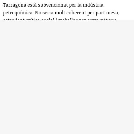
Tarragona està subvencionat per la indústria
petroquímica. No seria molt coherent per part meva,
estar fent crítica social i treballar per certs mitjans.
Prefereixo mitjans petits i cooperatius. Intento tenir certa
consciència. Crec que mantenir els principis en aquests
camps tan complicats laboralment costa. He d'aprofitar
la meva situació d'estudiant per mantenir els principis.
Jo no puc criticar la petroquímica i formar part d'un diari
que està avalat per aquesta indústria, jo que visc
literalment al costat, crec que no és coherent.