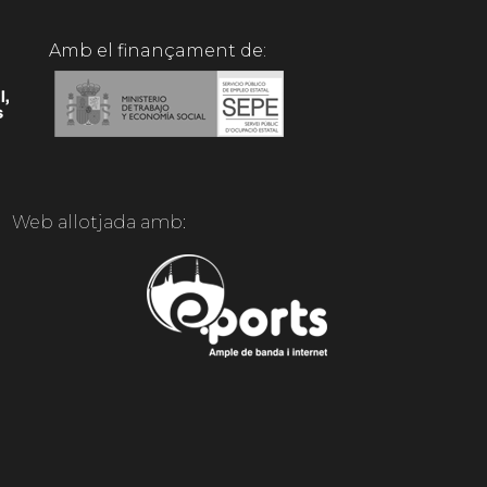
Amb el finançament de:
Web allotjada amb: