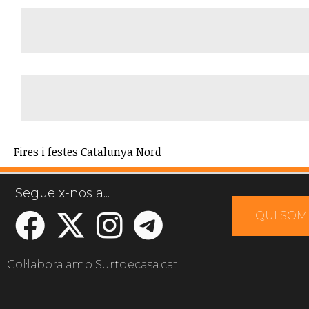
Fires i festes Catalunya Nord
Segueix-nos a...
QUI SOM
Col·labora amb Surtdecasa.cat