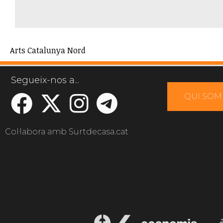
Arts Catalunya Nord
Segueix-nos a...
QUI SOM
Col·labora amb Surtdecasa.cat