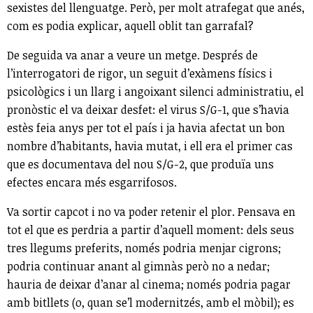
sexistes del llenguatge. Però, per molt atrafegat que anés,
com es podia explicar, aquell oblit tan garrafal?
De seguida va anar a veure un metge. Després de
l’interrogatori de rigor, un seguit d’exàmens físics i
psicològics i un llarg i angoixant silenci administratiu, el
pronòstic el va deixar desfet: el virus S/G-1, que s’havia
estès feia anys per tot el país i ja havia afectat un bon
nombre d’habitants, havia mutat, i ell era el primer cas
que es documentava del nou S/G-2, que produïa uns
efectes encara més esgarrifosos.
Va sortir capcot i no va poder retenir el plor. Pensava en
tot el que es perdria a partir d’aquell moment: dels seus
tres llegums preferits, només podria menjar cigrons;
podria continuar anant al gimnàs però no a nedar;
hauria de deixar d’anar al cinema; només podria pagar
amb bitllets (o, quan se’l modernitzés, amb el mòbil); es