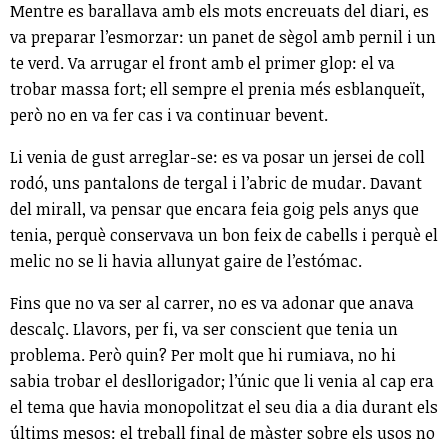
Mentre es barallava amb els mots encreuats del diari, es
va preparar l’esmorzar: un panet de sègol amb pernil i un
te verd. Va arrugar el front amb el primer glop: el va
trobar massa fort; ell sempre el prenia més esblanqueït,
però no en va fer cas i va continuar bevent.
Li venia de gust arreglar-se: es va posar un jersei de coll
rodó, uns pantalons de tergal i l’abric de mudar. Davant
del mirall, va pensar que encara feia goig pels anys que
tenia, perquè conservava un bon feix de cabells i perquè el
melic no se li havia allunyat gaire de l’estómac.
Fins que no va ser al carrer, no es va adonar que anava
descalç. Llavors, per fi, va ser conscient que tenia un
problema. Però quin? Per molt que hi rumiava, no hi
sabia trobar el desllorigador; l’únic que li venia al cap era
el tema que havia monopolitzat el seu dia a dia durant els
últims mesos: el treball final de màster sobre els usos no