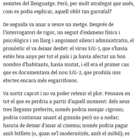
sexistes del llenguatge. Però, per molt atrafegat que anés,
com es podia explicar, aquell oblit tan garrafal?
De seguida va anar a veure un metge. Després de
l’interrogatori de rigor, un seguit d’exàmens físics i
psicològics i un llarg i angoixant silenci administratiu, el
pronòstic el va deixar desfet: el virus S/G-1, que s’havia
estès feia anys per tot el país i ja havia afectat un bon
nombre d’habitants, havia mutat, i ell era el primer cas
que es documentava del nou S/G-2, que produïa uns
efectes encara més esgarrifosos.
Va sortir capcot i no va poder retenir el plor. Pensava en
tot el que es perdria a partir d’aquell moment: dels seus
tres llegums preferits, només podria menjar cigrons;
podria continuar anant al gimnàs però no a nedar;
hauria de deixar d’anar al cinema; només podria pagar
amb bitllets (o, quan se’l modernitzés, amb el mòbil); es