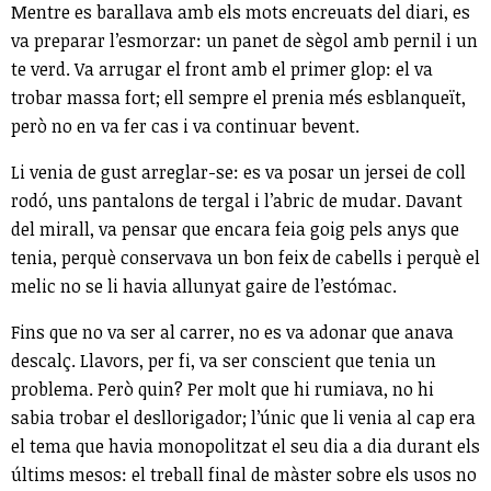
Mentre es barallava amb els mots encreuats del diari, es
va preparar l’esmorzar: un panet de sègol amb pernil i un
te verd. Va arrugar el front amb el primer glop: el va
trobar massa fort; ell sempre el prenia més esblanqueït,
però no en va fer cas i va continuar bevent.
Li venia de gust arreglar-se: es va posar un jersei de coll
rodó, uns pantalons de tergal i l’abric de mudar. Davant
del mirall, va pensar que encara feia goig pels anys que
tenia, perquè conservava un bon feix de cabells i perquè el
melic no se li havia allunyat gaire de l’estómac.
Fins que no va ser al carrer, no es va adonar que anava
descalç. Llavors, per fi, va ser conscient que tenia un
problema. Però quin? Per molt que hi rumiava, no hi
sabia trobar el desllorigador; l’únic que li venia al cap era
el tema que havia monopolitzat el seu dia a dia durant els
últims mesos: el treball final de màster sobre els usos no