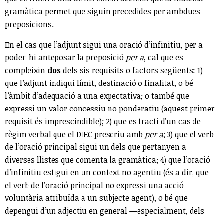
gramàtica permet que siguin precedides per ambdues
preposicions.
En el cas que l’adjunt sigui una oració d’infinitiu, per a
poder-hi anteposar la preposició
per a
, cal que es
compleixin
dos
dels sis requisits o factors següents: 1)
que l’adjunt indiqui límit, destinació o finalitat, o bé
l’àmbit d’adequació a una expectativa; o també que
expressi un valor concessiu no ponderatiu (aquest primer
requisit és imprescindible); 2) que es tracti d’un cas de
règim verbal que el DIEC prescriu amb
per a
; 3) que el verb
de l’oració principal sigui un dels que pertanyen a
diverses llistes que comenta la gramàtica; 4) que l’oració
d’infinitiu estigui en un context no agentiu (és a dir, que
el verb de l’oració principal no expressi una acció
voluntària atribuïda a un subjecte agent), o bé que
depengui d’un adjectiu en general —especialment, dels