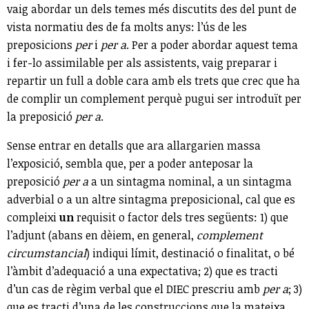
vaig abordar un dels temes més discutits des del punt de
vista normatiu des de fa molts anys: l’ús de les
preposicions
per
i
per a
. Per a poder abordar aquest tema
i fer-lo assimilable per als assistents, vaig preparar i
repartir un full a doble cara amb els trets que crec que ha
de complir un complement perquè pugui ser introduït per
la preposició
per a
.
Sense entrar en detalls que ara allargarien massa
l’exposició, sembla que, per a poder anteposar la
preposició
per a
a un sintagma nominal, a un sintagma
adverbial o a un altre sintagma preposicional, cal que es
compleixi
un
requisit o factor dels tres següents: 1) que
l’adjunt (abans en dèiem, en general,
complement
circumstancial
) indiqui límit, destinació o finalitat, o bé
l’àmbit d’adequació a una expectativa; 2) que es tracti
d’un cas de règim verbal que el DIEC prescriu amb
per a
; 3)
que es tracti d’una de les construccions que la mateixa