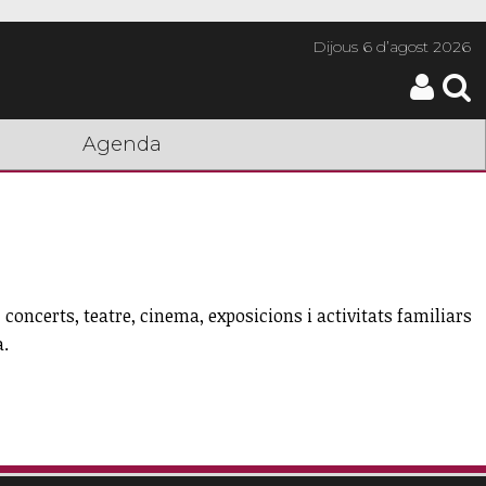
Dijous
6 d’agost 2026
Agenda
concerts, teatre, cinema, exposicions i activitats familiars
a.