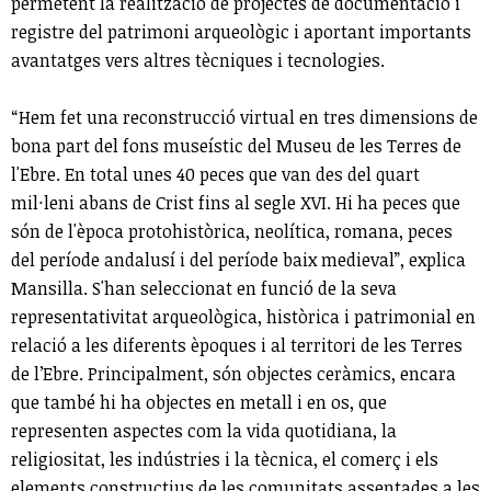
permetent la realització de projectes de documentació i
registre del patrimoni arqueològic i aportant importants
avantatges vers altres tècniques i tecnologies.
“Hem fet una reconstrucció virtual en tres dimensions de
bona part del fons museístic del Museu de les Terres de
l'Ebre. En total unes 40 peces que van des del quart
mil·leni abans de Crist fins al segle XVI. Hi ha peces que
són de l'època protohistòrica, neolítica, romana, peces
del període andalusí i del període baix medieval”, explica
Mansilla. S'han seleccionat en funció de la seva
representativitat arqueològica, històrica i patrimonial en
relació a les diferents èpoques i al territori de les Terres
de l’Ebre. Principalment, són objectes ceràmics, encara
que també hi ha objectes en metall i en os, que
representen aspectes com la vida quotidiana, la
religiositat, les indústries i la tècnica, el comerç i els
elements constructius de les comunitats assentades a les